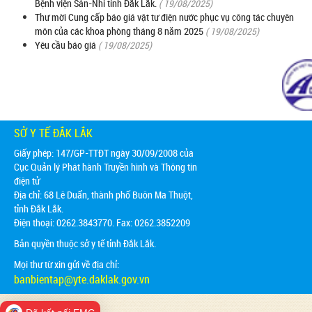
Bệnh viện Sản-Nhi tỉnh Đắk Lắk.
( 19/08/2025)
Thư mời Cung cấp báo giá vật tư điện nước phục vụ công tác chuyên
môn của các khoa phòng tháng 8 năm 2025
( 19/08/2025)
Yêu cầu báo giá
( 19/08/2025)
SỞ Y TẾ ĐẮK LẮK
Giấy phép: 147/GP-TTĐT ngày 30/09/2008 của
Cục Quản lý Phát hành Truyền hình và Thông tin
điện tử
Địa chỉ:
68 Lê Duẩn, thành phố Buôn Ma Thuột,
tỉnh Đắk Lắk.
Điện thoại: 0262.3843770. Fax: 0262.3852209
Bản quyền thuộc sở y tế tỉnh Đắk Lắk.
Mọi thư từ xin gửi về địa chỉ:
banbientap@yte.daklak.gov.vn