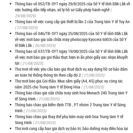
Thông báo số 052/TB-SYT ngày 29/8/2025 của Sở Y tế tỉnh Đắk Lắk về
việc hướng dẫn tiếp nhận, xử lý hồ sơ Giấy phép hành nghề
(
29/08/2025)
Thông báo về việc cung cấp giá thiết bị lần 2 của Trung tâm Y tế Tuy An
( 27/08/2025)
Thông báo số 046/TB-SYT ngày 25/08/2025 của Sở Y tế tỉnh Đắk Lắk
về việc mời báo giá sửa chữa máy photocopy Kyocera 6003i của Sở Y
tế Đắk Lắk
( 26/08/2025)
Thông báo số 037/TB-SYT ngày 19/08/2025 của Sở Y tế tỉnh Đắk Lắk
về việc mời báo giá gói thầu thực hiện in ấn phôi giấy xác nhận khuyết
tật
( 21/08/2025)
Thư mời về việc yêu cầu báo giá thuê dịch vụ xây dựng hồ sơ bảo đảm
an toàn hệ thống thông tin theo cấp độ 2
( 21/08/2025)
Thư mời báo giá Gói thầu: Mua sắm giấy (A4, A5) phục vụ công tác
năm 2025 cho Trung tâm Y tế Đông Hòa
( 21/08/2025)
Thông báo chào giá sửa chữa máy sinh hóa Monach 240 Trung tâm Y
tế Sông Hinh
( 21/08/2025)
Thông báo chào giá kiểm định TTB , PT nhóm 2 Trung tâm Y tế Sông
Hinh
( 21/08/2025)
Thông báo chào giá thay thế phụ kiên máy sinh hóa Trung tâm Y tế
Sông Hinh
( 21/08/2025)
Thư mời cung cấp báo giá dịch vụ bảo trì, bảo dưỡng máy điều hòa tại