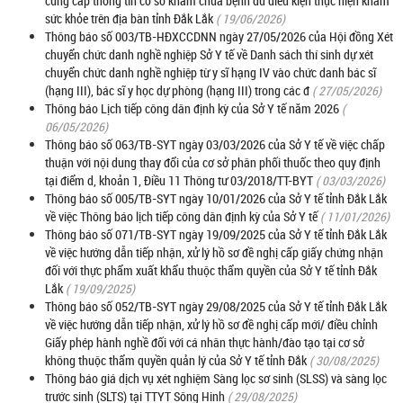
cung cấp thông tin cơ sở khám chữa bệnh đủ điều kiện thực hiện khám
sức khỏe trên địa bàn tỉnh Đắk Lắk
( 19/06/2026)
Thông báo số 003/TB-HĐXCCDNN ngày 27/05/2026 của Hội đồng Xét
chuyển chức danh nghề nghiệp Sở Y tế về Danh sách thí sinh dự xét
chuyển chức danh nghề nghiệp từ y sĩ hạng IV vào chức danh bác sĩ
(hạng III), bác sĩ y học dự phòng (hạng III) trong các đ
( 27/05/2026)
Thông báo Lịch tiếp công dân định kỳ của Sở Y tế năm 2026
(
06/05/2026)
Thông báo số 063/TB-SYT ngày 03/03/2026 của Sở Y tế về việc chấp
thuận với nội dung thay đổi của cơ sở phân phối thuốc theo quy định
tại điểm d, khoản 1, Điều 11 Thông tư 03/2018/TT-BYT
( 03/03/2026)
Thông báo số 005/TB-SYT ngày 10/01/2026 của Sở Y tế tỉnh Đắk Lắk
về việc Thông báo lịch tiếp công dân định kỳ của Sở Y tế
( 11/01/2026)
Thông báo số 071/TB-SYT ngày 19/09/2025 của Sở Y tế tỉnh Đắk Lắk
về việc hướng dẫn tiếp nhận, xử lý hồ sơ đề nghị cấp giấy chứng nhận
đối với thực phẩm xuất khẩu thuộc thẩm quyền của Sở Y tế tỉnh Đắk
Lắk
( 19/09/2025)
Thông báo số 052/TB-SYT ngày 29/08/2025 của Sở Y tế tỉnh Đắk Lắk
về việc hướng dẫn tiếp nhận, xử lý hồ sơ đề nghị cấp mới/ điều chỉnh
Giấy phép hành nghề đối với cá nhân thực hành/đào tạo tại cơ sở
không thuộc thẩm quyền quản lý của Sở Y tế tỉnh Đắk
( 30/08/2025)
Thông báo giá dịch vụ xét nghiệm Sàng lọc sơ sinh (SLSS) và sàng lọc
trước sinh (SLTS) tại TTYT Sông Hinh
( 29/08/2025)