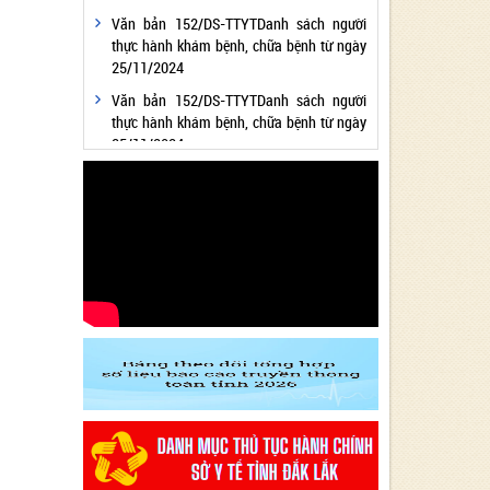
Văn bản 152/DS-TTYTDanh sách người
thực hành khám bệnh, chữa bệnh từ ngày
25/11/2024
Văn bản 152/DS-TTYTDanh sách người
thực hành khám bệnh, chữa bệnh từ ngày
25/11/2024
Văn bản 24/KH-SYTvề việc thực hiện
Chương trình hành động thực hiện Nghị
quyết số 01/NQ-CP ngày 05/01/2024 của
Chính phủ về nhiệm vụ, giải pháp chủ yếu
thực hiện Kế hoạch phát triển kinh tế - xã
hội và Dự toán ngân sách nhà nước năm
2024 - Lĩnh vực Y tế
Văn bản 24/KH-SYT về việc thực hiện
Chương trình hành động thực hiện Nghị
quyết số 01/NQ-CP ngày 05/01/2024 của
Chính phủ về nhiệm vụ, giải pháp chủ yếu
thực hiện Kế hoạch phát triển kinh tế - xã
hội và Dự toán ngân sách nhà nước năm
2024 - Lĩnh vực Y tế