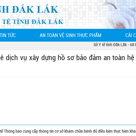
TIN TỨC
AN TOÀN VỆ SINH THỰC PHẨM
CẢI 
Sở Y tế tỉnh Đắk Lắk - 68 Lê
uê dịch vụ xây dựng hồ sơ bảo đảm an toàn hệ
 Thông báo cung cấp thông tin cơ sở khám chữa bệnh đủ điều kiện thực hiện kh