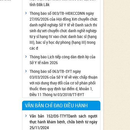
tỉnh Đắk Lắk
Công bố đủ điều kiện cung cấp dịch vụ diệt
côn trùng, diệt khuẩn bằng chế phẩm
Thông báo số 003/TB-HĐXCCDNN ngày
27/05/2026 của Hội đồng Xét chuyển chức
Công bố cơ sở đủ điều kiện quan trắc môi
danh nghề nghiệp Sở Y tế về Danh sách thí
trường lao động
sinh dự xét chuyển chức danh nghề nghiệp
Công bố hồ sơ về trang thiết bị y tế
từ y sĩ hạng IV vào chức danh bác sĩ (hạng
Công bố cơ sở đủ điều kiện tiêm chủng
III), bác sĩ y học dự phòng (hạng III) trong
các đ
Cơ sở Massage đủ điều kiện hoạt động
Thông báo Lịch tiếp công dân định kỳ của
Cơ sở thẩm mỹ đủ điều kiện hoạt động
Sở Y tế năm 2026
Thông báo số 063/TB-SYT ngày
03/03/2026 của Sở Y tế về việc chấp thuận
với nội dung thay đổi của cơ sở phân phối
thuốc theo quy định tại điểm d, khoản 1,
Điều 11 Thông tư 03/2018/TT-BYT
VĂN BẢN CHỈ ĐẠO ĐIỀU HÀNH
Văn bản 152/DS-TTYTDanh sách người
thực hành khám bệnh, chữa bệnh từ ngày
25/11/2024