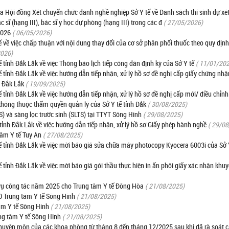
i đồng Xét chuyển chức danh nghề nghiệp Sở Y tế về Danh sách thí sinh dự xé
sĩ (hạng III), bác sĩ y học dự phòng (hạng III) trong các đ
( 27/05/2026)
 2026
( 06/05/2026)
ề việc chấp thuận với nội dung thay đổi của cơ sở phân phối thuốc theo quy định
2026)
ỉnh Đắk Lắk về việc Thông báo lịch tiếp công dân định kỳ của Sở Y tế
( 11/01/20
nh Đắk Lắk về việc hướng dẫn tiếp nhận, xử lý hồ sơ đề nghị cấp giấy chứng nhận
h Đắk Lắk
( 19/09/2025)
nh Đắk Lắk về việc hướng dẫn tiếp nhận, xử lý hồ sơ đề nghị cấp mới/ điều chỉnh
 không thuộc thẩm quyền quản lý của Sở Y tế tỉnh Đắk
( 30/08/2025)
) và sàng lọc trước sinh (SLTS) tại TTYT Sông Hinh
( 29/08/2025)
nh Đắk Lắk về việc hướng dẫn tiếp nhận, xử lý hồ sơ Giấy phép hành nghề
( 29/0
tâm Y tế Tuy An
( 27/08/2025)
tỉnh Đắk Lắk về việc mời báo giá sửa chữa máy photocopy Kyocera 6003i của Sở 
nh Đắk Lắk về việc mời báo giá gói thầu thực hiện in ấn phôi giấy xác nhận khuyế
 vụ công tác năm 2025 cho Trung tâm Y tế Đông Hòa
( 21/08/2025)
 Trung tâm Y tế Sông Hinh
( 21/08/2025)
âm Y tế Sông Hinh
( 21/08/2025)
ng tâm Y tế Sông Hinh
( 21/08/2025)
huyên môn của các khoa phòng từ tháng 8 đến tháng 12/2025 sau khi đã rà soát c