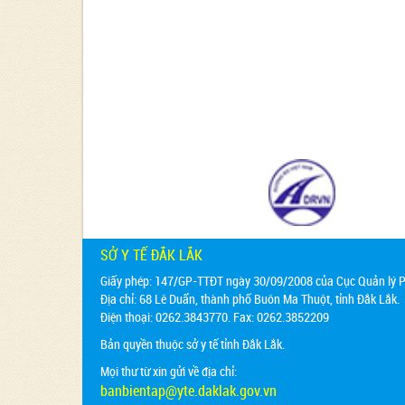
SỞ Y TẾ ĐẮK LẮK
Giấy phép: 147/GP-TTĐT ngày 30/09/2008 của Cục Quản lý Ph
Địa chỉ:
68 Lê Duẩn, thành phố Buôn Ma Thuột, tỉnh Đắk Lắk.
Điện thoại: 0262.3843770. Fax: 0262.3852209
Bản quyền thuộc sở y tế tỉnh Đắk Lắk.
Mọi thư từ xin gửi về địa chỉ:
banbientap@yte.daklak.gov.vn