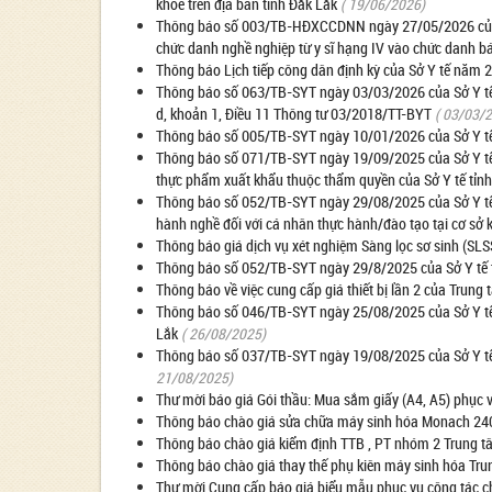
khỏe trên địa bàn tỉnh Đắk Lắk
( 19/06/2026)
Thông báo số 003/TB-HĐXCCDNN ngày 27/05/2026 của Hộ
chức danh nghề nghiệp từ y sĩ hạng IV vào chức danh bác 
Thông báo Lịch tiếp công dân định kỳ của Sở Y tế năm
Thông báo số 063/TB-SYT ngày 03/03/2026 của Sở Y tế v
d, khoản 1, Điều 11 Thông tư 03/2018/TT-BYT
( 03/03/
Thông báo số 005/TB-SYT ngày 10/01/2026 của Sở Y tế t
Thông báo số 071/TB-SYT ngày 19/09/2025 của Sở Y tế tỉ
thực phẩm xuất khẩu thuộc thẩm quyền của Sở Y tế tỉn
Thông báo số 052/TB-SYT ngày 29/08/2025 của Sở Y tế tỉ
hành nghề đối với cá nhân thực hành/đào tạo tại cơ sở
Thông báo giá dịch vụ xét nghiệm Sàng lọc sơ sinh (SLSS
Thông báo số 052/TB-SYT ngày 29/8/2025 của Sở Y tế tỉ
Thông báo về việc cung cấp giá thiết bị lần 2 của Trung 
Thông báo số 046/TB-SYT ngày 25/08/2025 của Sở Y tế 
Lắk
( 26/08/2025)
Thông báo số 037/TB-SYT ngày 19/08/2025 của Sở Y tế tỉ
21/08/2025)
Thư mời báo giá Gói thầu: Mua sắm giấy (A4, A5) phục
Thông báo chào giá sửa chữa máy sinh hóa Monach 240
Thông báo chào giá kiểm định TTB , PT nhóm 2 Trung t
Thông báo chào giá thay thế phụ kiên máy sinh hóa Tru
Thư mời Cung cấp báo giá biểu mẫu phục vụ công tác c