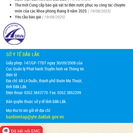
Thư mời Cung cấp báo giá vật tư điện nước phục vụ công tác chuyên
môn của các khoa phòng tháng 8 năm 2025
( 19/08/2025)
Yêu cầu báo giá
( 19/08/2025)
SỞ Y TẾ ĐẮK LẮK
Giấy phép: 147/GP-TTĐT ngày 30/09/2008 của
Cục Quản lý Phát hành Truyền hình và Thông tin
điện tử
Địa chỉ:
68 Lê Duẩn, thành phố Buôn Ma Thuột,
tỉnh Đắk Lắk.
Điện thoại: 0262.3843770. Fax: 0262.3852209
Bản quyền thuộc sở y tế tỉnh Đắk Lắk.
Mọi thư từ xin gửi về địa chỉ:
banbientap@yte.daklak.gov.vn
Đã kết nối EMC