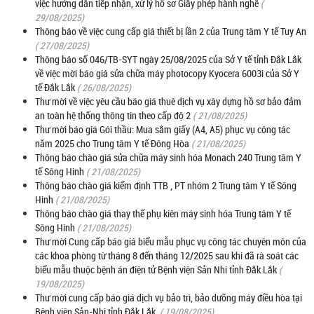
việc hướng dẫn tiếp nhận, xử lý hồ sơ Giấy phép hành nghề
(
29/08/2025)
Thông báo về việc cung cấp giá thiết bị lần 2 của Trung tâm Y tế Tuy An
( 27/08/2025)
Thông báo số 046/TB-SYT ngày 25/08/2025 của Sở Y tế tỉnh Đắk Lắk
về việc mời báo giá sửa chữa máy photocopy Kyocera 6003i của Sở Y
tế Đắk Lắk
( 26/08/2025)
Thư mời về việc yêu cầu báo giá thuê dịch vụ xây dựng hồ sơ bảo đảm
an toàn hệ thống thông tin theo cấp độ 2
( 21/08/2025)
Thư mời báo giá Gói thầu: Mua sắm giấy (A4, A5) phục vụ công tác
năm 2025 cho Trung tâm Y tế Đông Hòa
( 21/08/2025)
Thông báo chào giá sửa chữa máy sinh hóa Monach 240 Trung tâm Y
tế Sông Hinh
( 21/08/2025)
Thông báo chào giá kiểm định TTB , PT nhóm 2 Trung tâm Y tế Sông
Hinh
( 21/08/2025)
Thông báo chào giá thay thế phụ kiên máy sinh hóa Trung tâm Y tế
Sông Hinh
( 21/08/2025)
Thư mời Cung cấp báo giá biểu mẫu phục vụ công tác chuyên môn của
các khoa phòng từ tháng 8 đến tháng 12/2025 sau khi đã rà soát các
biểu mẫu thuộc bệnh án điện tử Bệnh viện Sản Nhi tỉnh Đắk Lắk
(
19/08/2025)
Thư mời cung cấp báo giá dịch vụ bảo trì, bảo dưỡng máy điều hòa tại
Bệnh viện Sản-Nhi tỉnh Đắk Lắk.
( 19/08/2025)