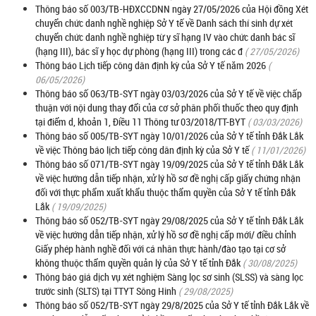
Thông báo số 003/TB-HĐXCCDNN ngày 27/05/2026 của Hội đồng Xét
chuyển chức danh nghề nghiệp Sở Y tế về Danh sách thí sinh dự xét
chuyển chức danh nghề nghiệp từ y sĩ hạng IV vào chức danh bác sĩ
(hạng III), bác sĩ y học dự phòng (hạng III) trong các đ
( 27/05/2026)
Thông báo Lịch tiếp công dân định kỳ của Sở Y tế năm 2026
(
06/05/2026)
Thông báo số 063/TB-SYT ngày 03/03/2026 của Sở Y tế về việc chấp
thuận với nội dung thay đổi của cơ sở phân phối thuốc theo quy định
tại điểm d, khoản 1, Điều 11 Thông tư 03/2018/TT-BYT
( 03/03/2026)
Thông báo số 005/TB-SYT ngày 10/01/2026 của Sở Y tế tỉnh Đắk Lắk
về việc Thông báo lịch tiếp công dân định kỳ của Sở Y tế
( 11/01/2026)
Thông báo số 071/TB-SYT ngày 19/09/2025 của Sở Y tế tỉnh Đắk Lắk
về việc hướng dẫn tiếp nhận, xử lý hồ sơ đề nghị cấp giấy chứng nhận
đối với thực phẩm xuất khẩu thuộc thẩm quyền của Sở Y tế tỉnh Đắk
Lắk
( 19/09/2025)
Thông báo số 052/TB-SYT ngày 29/08/2025 của Sở Y tế tỉnh Đắk Lắk
về việc hướng dẫn tiếp nhận, xử lý hồ sơ đề nghị cấp mới/ điều chỉnh
Giấy phép hành nghề đối với cá nhân thực hành/đào tạo tại cơ sở
không thuộc thẩm quyền quản lý của Sở Y tế tỉnh Đắk
( 30/08/2025)
Thông báo giá dịch vụ xét nghiệm Sàng lọc sơ sinh (SLSS) và sàng lọc
trước sinh (SLTS) tại TTYT Sông Hinh
( 29/08/2025)
Thông báo số 052/TB-SYT ngày 29/8/2025 của Sở Y tế tỉnh Đắk Lắk về