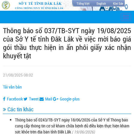
Tiếng Việt
English
Klei Ede
Togg
navi
Thông báo số 037/TB-SYT ngày 19/08/2025
của Sở Y tế tỉnh Đắk Lắk về việc mời báo giá
gói thầu thực hiện in ấn phôi giấy xác nhận
khuyết tật
21/08/2025 08:02
Tải văn bản
Facebook
Tweet
Mail
Google-plus
Các tin khác
Thông báo số 0243/TB-SYT ngày 18/06/2026 của Sở Y tế Thông báo
cung cấp thông tin cơ sở khám chữa bệnh đủ điều kiện thực hiện khám
sức khỏe trên địa bàn tỉnh Đắk Lắk
( 19/06/2026)