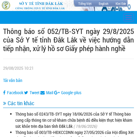
Tiếng Việt
English
Klei Ede
Togg
navi
Thông báo số 052/TB-SYT ngày 29/8/2025
của Sở Y tế tỉnh Đắk Lắk về việc hướng dẫn
tiếp nhận, xử lý hồ sơ Giấy phép hành nghề
29/08/2025 10:21
Tải văn bản
Facebook
Tweet
Mail
Google-plus
Các tin khác
Thông báo số 0243/TB-SYT ngày 18/06/2026 của Sở Y tế Thông báo
cung cấp thông tin cơ sở khám chữa bệnh đủ điều kiện thực hiện khám
sức khỏe trên địa bàn tỉnh Đắk Lắk
( 19/06/2026)
Thông báo số 003/TB-HĐXCCDNN ngày 27/05/2026 của Hội đồng Xét