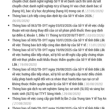
chuyển chức danh nghề nghiệp Sở Y tế về Danh sách thí sinh dự xét
chuyển chức danh nghề nghiệp từ y sĩ hạng IV vào chức danh bác sĩ
(hạng III), bác sĩ y học dự phòng (hạng III) trong các đ
( 27/05/2026)
Thông báo Lịch tiếp công dân định kỳ của Sở Y tế năm 2026
(
06/05/2026)
Thông báo số 063/TB-SYT ngày 03/03/2026 của Sở Y tế về việc chấp
thuận với nội dung thay đổi của cơ sở phân phối thuốc theo quy định
tại điểm d, khoản 1, Điều 11 Thông tư 03/2018/TT-BYT
( 03/03/2026)
Thông báo số 005/TB-SYT ngày 10/01/2026 của Sở Y tế tỉnh Đắk Lắk
về việc Thông báo lịch tiếp công dân định kỳ của Sở Y tế
( 11/01/2026)
Thông báo số 071/TB-SYT ngày 19/09/2025 của Sở Y tế tỉnh Đắk Lắk
về việc hướng dẫn tiếp nhận, xử lý hồ sơ đề nghị cấp giấy chứng nhận
đối với thực phẩm xuất khẩu thuộc thẩm quyền của Sở Y tế tỉnh Đắk
Lắk
( 19/09/2025)
Thông báo số 052/TB-SYT ngày 29/08/2025 của Sở Y tế tỉnh Đắk Lắk
về việc hướng dẫn tiếp nhận, xử lý hồ sơ đề nghị cấp mới/ điều chỉnh
Giấy phép hành nghề đối với cá nhân thực hành/đào tạo tại cơ sở
không thuộc thẩm quyền quản lý của Sở Y tế tỉnh Đắk
( 30/08/2025)
Thông báo giá dịch vụ xét nghiệm Sàng lọc sơ sinh (SLSS) và sàng lọc
trước sinh (SLTS) tại TTYT Sông Hinh
( 29/08/2025)
Thông báo về việc cung cấp giá thiết bị lần 2 của Trung tâm Y tế Tuy An
( 27/08/2025)
Thông báo số 046/TB-SYT ngày 25/08/2025 của Sở Y tế tỉnh Đắk Lắk