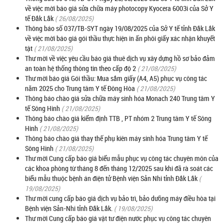
về việc mời báo giá sửa chữa máy photocopy Kyocera 6003i của Sở Y
tế Đắk Lắk
( 26/08/2025)
Thông báo số 037/TB-SYT ngày 19/08/2025 của Sở Y tế tỉnh Đắk Lắk
về việc mời báo giá gói thầu thực hiện in ấn phôi giấy xác nhận khuyết
tật
( 21/08/2025)
Thư mời về việc yêu cầu báo giá thuê dịch vụ xây dựng hồ sơ bảo đảm
an toàn hệ thống thông tin theo cấp độ 2
( 21/08/2025)
Thư mời báo giá Gói thầu: Mua sắm giấy (A4, A5) phục vụ công tác
năm 2025 cho Trung tâm Y tế Đông Hòa
( 21/08/2025)
Thông báo chào giá sửa chữa máy sinh hóa Monach 240 Trung tâm Y
tế Sông Hinh
( 21/08/2025)
Thông báo chào giá kiểm định TTB , PT nhóm 2 Trung tâm Y tế Sông
Hinh
( 21/08/2025)
Thông báo chào giá thay thế phụ kiên máy sinh hóa Trung tâm Y tế
Sông Hinh
( 21/08/2025)
Thư mời Cung cấp báo giá biểu mẫu phục vụ công tác chuyên môn của
các khoa phòng từ tháng 8 đến tháng 12/2025 sau khi đã rà soát các
biểu mẫu thuộc bệnh án điện tử Bệnh viện Sản Nhi tỉnh Đắk Lắk
(
19/08/2025)
Thư mời cung cấp báo giá dịch vụ bảo trì, bảo dưỡng máy điều hòa tại
Bệnh viện Sản-Nhi tỉnh Đắk Lắk.
( 19/08/2025)
Thư mời Cung cấp báo giá vật tư điện nước phục vụ công tác chuyên