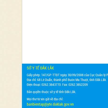
SỞ Y TẾ ĐẮK LẮK
Giấy phép: 147/GP-TTĐT ngày 30/09/2008 của Cục Quản lý Ph
Địa chỉ:
68 Lê Duẩn, thành phố Buôn Ma Thuột, tỉnh Đắk Lắk.
Điện thoại: 0262.3843770. Fax: 0262.3852209
Bản quyền thuộc sở y tế tỉnh Đắk Lắk.
Mọi thư từ xin gửi về địa chỉ:
banbientap@yte.daklak.gov.vn