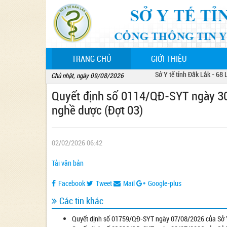
(CURRENT)
TRANG CHỦ
GIỚI THIỆU
Sở Y tế tỉnh Đắk Lắk - 68 Lê
Chủ nhật, ngày 09/08/2026
Quyết định số 0114/QĐ-SYT ngày 30/
nghề dược (Đợt 03)
02/02/2026 06:42
Tải văn bản
Facebook
Tweet
Mail
Google-plus
Các tin khác
Quyết định số 01759/QĐ-SYT ngày 07/08/2026 của Sở Y 