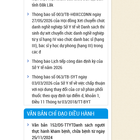
tỉnh Đắk Lắk
Công bố đủ điều kiện cung cấp dịch vụ diệt
côn trùng, diệt khuẩn bằng chế phẩm
Thông báo số 003/TB-HĐXCCDNN ngày
27/05/2026 của Hội đồng Xét chuyển chức
Công bố cơ sở đủ điều kiện quan trắc môi
danh nghề nghiệp Sở Y tế về Danh sách thí
trường lao động
sinh dự xét chuyển chức danh nghề nghiệp
Công bố hồ sơ về trang thiết bị y tế
từ y sĩ hạng IV vào chức danh bác sĩ (hạng
Công bố cơ sở đủ điều kiện tiêm chủng
III), bác sĩ y học dự phòng (hạng III) trong
các đ
Cơ sở Massage đủ điều kiện hoạt động
Thông báo Lịch tiếp công dân định kỳ của
Cơ sở thẩm mỹ đủ điều kiện hoạt động
Sở Y tế năm 2026
Thông báo số 063/TB-SYT ngày
03/03/2026 của Sở Y tế về việc chấp thuận
với nội dung thay đổi của cơ sở phân phối
thuốc theo quy định tại điểm d, khoản 1,
Điều 11 Thông tư 03/2018/TT-BYT
VĂN BẢN CHỈ ĐẠO ĐIỀU HÀNH
Văn bản 152/DS-TTYTDanh sách người
thực hành khám bệnh, chữa bệnh từ ngày
25/11/2024