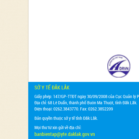
SỞ Y TẾ ĐẮK LẮK
Giấy phép: 147/GP-TTĐT ngày 30/09/2008 của Cục Quản lý Ph
Địa chỉ:
68 Lê Duẩn, thành phố Buôn Ma Thuột, tỉnh Đắk Lắk.
Điện thoại: 0262.3843770. Fax: 0262.3852209
Bản quyền thuộc sở y tế tỉnh Đắk Lắk.
Mọi thư từ xin gửi về địa chỉ:
banbientap@yte.daklak.gov.vn