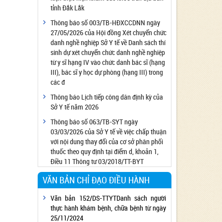
tỉnh Đắk Lắk
Công bố đủ điều kiện cung cấp dịch vụ diệt
côn trùng, diệt khuẩn bằng chế phẩm
Thông báo số 003/TB-HĐXCCDNN ngày
27/05/2026 của Hội đồng Xét chuyển chức
Công bố cơ sở đủ điều kiện quan trắc môi
danh nghề nghiệp Sở Y tế về Danh sách thí
trường lao động
sinh dự xét chuyển chức danh nghề nghiệp
Công bố hồ sơ về trang thiết bị y tế
từ y sĩ hạng IV vào chức danh bác sĩ (hạng
Công bố cơ sở đủ điều kiện tiêm chủng
III), bác sĩ y học dự phòng (hạng III) trong
các đ
Cơ sở Massage đủ điều kiện hoạt động
Thông báo Lịch tiếp công dân định kỳ của
Cơ sở thẩm mỹ đủ điều kiện hoạt động
Sở Y tế năm 2026
Thông báo số 063/TB-SYT ngày
03/03/2026 của Sở Y tế về việc chấp thuận
với nội dung thay đổi của cơ sở phân phối
thuốc theo quy định tại điểm d, khoản 1,
Điều 11 Thông tư 03/2018/TT-BYT
VĂN BẢN CHỈ ĐẠO ĐIỀU HÀNH
Văn bản 152/DS-TTYTDanh sách người
thực hành khám bệnh, chữa bệnh từ ngày
25/11/2024