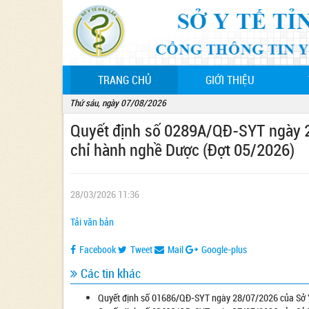
(CURRENT)
TRANG CHỦ
GIỚI THIỆU
Thứ sáu, ngày 07/08/2026
Quyết định số 0289A/QĐ-SYT ngày 23
chỉ hành nghề Dược (Đợt 05/2026)
28/03/2026 11:36
Tải văn bản
Facebook
Tweet
Mail
Google-plus
Các tin khác
Quyết định số 01686/QĐ-SYT ngày 28/07/2026 của Sở Y 