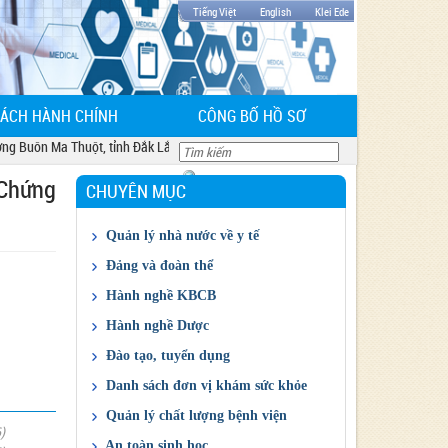
Tiếng Việt
English
Klei Ede
CÁCH HÀNH CHÍNH
CÔNG BỐ HỒ SƠ
 Buôn Ma Thuột, tỉnh Đắk Lắk
 Chứng
CHUYÊN MỤC
Quản lý nhà nước về y tế
Chỉ đạo điều hành của ngành
Đảng và đoàn thể
Giá thuốc và dịch vụ
Công đoàn
Hành nghề KBCB
Kết quả đấu thầu
Đảng
Cấp CCHN KBCB
Hành nghề Dược
Đoàn Thanh niên
Cấp GPHĐ KBCB
Giấy phép ĐĐK KD thuốc
Đào tạo, tuyển dụng
Kế hoạch HD thực hành cấp CCHN KBCB
Quản lý Dược
Thông tin đào tạo, tuyển sinh
Danh sách đơn vị khám sức khỏe
Danh sách đăng ký hành nghề tại cơ sở
Cấp chứng chỉ hành nghề Dược
Thông tin tuyển dụng
DS khám sức khỏe
Quản lý chất lượng bệnh viện
KBCB
)
Báo cáo đánh giá chất lượng bệnh viện
An toàn sinh học