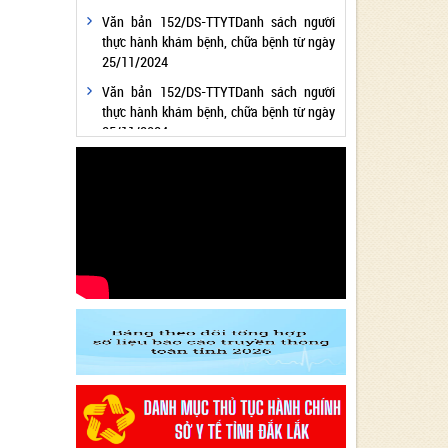
Văn bản 152/DS-TTYTDanh sách người
thực hành khám bệnh, chữa bệnh từ ngày
25/11/2024
Văn bản 152/DS-TTYTDanh sách người
thực hành khám bệnh, chữa bệnh từ ngày
25/11/2024
Văn bản 24/KH-SYTvề việc thực hiện
Chương trình hành động thực hiện Nghị
quyết số 01/NQ-CP ngày 05/01/2024 của
Chính phủ về nhiệm vụ, giải pháp chủ yếu
thực hiện Kế hoạch phát triển kinh tế - xã
hội và Dự toán ngân sách nhà nước năm
2024 - Lĩnh vực Y tế
Văn bản 24/KH-SYT về việc thực hiện
Chương trình hành động thực hiện Nghị
quyết số 01/NQ-CP ngày 05/01/2024 của
Chính phủ về nhiệm vụ, giải pháp chủ yếu
thực hiện Kế hoạch phát triển kinh tế - xã
hội và Dự toán ngân sách nhà nước năm
2024 - Lĩnh vực Y tế