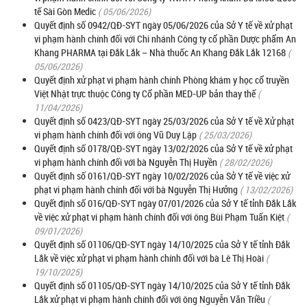
tế Sài Gòn Medic
( 05/06/2026)
Quyết định số 0942/QĐ-SYT ngày 05/06/2026 của Sở Y tế về xử phạt
vi phạm hành chính đối với Chi nhánh Công ty cổ phần Dược phẩm An
Khang PHARMA tại Đắk Lắk – Nhà thuốc An Khang Đắk Lắk 12168
(
05/06/2026)
Quyết định xử phạt vi phạm hành chính Phòng khám y học cổ truyền
Việt Nhật trực thuộc Công ty Cổ phần MED-UP bản thay thế
(
11/04/2026)
Quyết định số 0423/QĐ-SYT ngày 25/03/2026 của Sở Y tế về Xử phạt
vi phạm hành chính đối với ông Vũ Duy Lập
( 25/03/2026)
Quyết định số 0178/QĐ-SYT ngày 13/02/2026 của Sở Y tế về xử phạt
vi phạm hành chính đối với bà Nguyễn Thị Huyền
( 28/02/2026)
Quyết định số 0161/QĐ-SYT ngày 10/02/2026 của Sở Y tế về việc xử
phạt vi phạm hành chính đối với bà Nguyễn Thị Hưởng
( 13/02/2026)
Quyết định số 016/QĐ-SYT ngày 07/01/2026 của Sở Y tế tỉnh Đắk Lắk
về việc xử phạt vi phạm hành chính đối với ông Bùi Phạm Tuấn Kiệt
(
09/01/2026)
Quyết định số 01106/QĐ-SYT ngày 14/10/2025 của Sở Y tế tỉnh Đắk
Lắk về việc xử phạt vi phạm hành chính đối với bà Lê Thị Hoài
(
19/10/2025)
Quyết định số 01105/QĐ-SYT ngày 14/10/2025 của Sở Y tế tỉnh Đắk
Lắk xử phạt vi phạm hành chính đối với ông Nguyễn Văn Triều
(