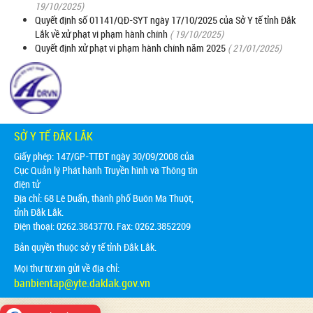
19/10/2025)
Quyết định số 01141/QĐ-SYT ngày 17/10/2025 của Sở Y tế tỉnh Đắk
Lắk về xử phạt vi phạm hành chính
( 19/10/2025)
Quyết định xử phạt vi phạm hành chính năm 2025
( 21/01/2025)
SỞ Y TẾ ĐẮK LẮK
Giấy phép: 147/GP-TTĐT ngày 30/09/2008 của
Cục Quản lý Phát hành Truyền hình và Thông tin
điện tử
Địa chỉ:
68 Lê Duẩn, thành phố Buôn Ma Thuột,
tỉnh Đắk Lắk.
Điện thoại: 0262.3843770. Fax: 0262.3852209
Bản quyền thuộc sở y tế tỉnh Đắk Lắk.
Mọi thư từ xin gửi về địa chỉ:
banbientap@yte.daklak.gov.vn