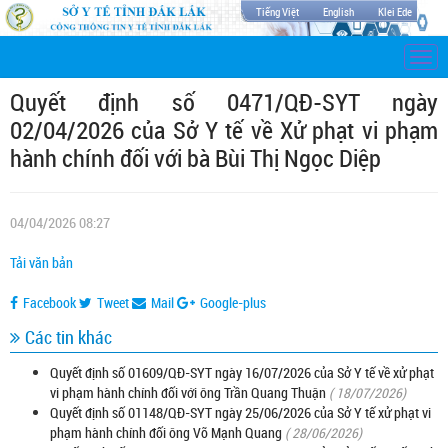
Tiếng Việt
English
Klei Ede
Togg
navi
Quyết định số 0471/QĐ-SYT ngày
02/04/2026 của Sở Y tế về Xử phạt vi phạm
hành chính đối với bà Bùi Thị Ngọc Diệp
04/04/2026 08:27
Tải văn bản
Facebook
Tweet
Mail
Google-plus
Các tin khác
Quyết định số 01609/QĐ-SYT ngày 16/07/2026 của Sở Y tế về xử phạt
vi phạm hành chính đối với ông Trần Quang Thuận
( 18/07/2026)
Quyết định số 01148/QĐ-SYT ngày 25/06/2026 của Sở Y tế xử phạt vi
phạm hành chính đối ông Võ Mạnh Quang
( 28/06/2026)