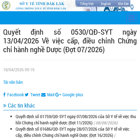
Tiếng Việt
English
Klei Ede
Togg
navi
Quyết định số 0530/QĐ-SYT ngày
13/04/2026 Về việc cấp, điều chỉnh Chứng
chỉ hành nghề Dược (Đợt 07/2026)
18/04/2026 09:19
Tải văn bản
Facebook
Tweet
Mail
Google-plus
Các tin khác
Quyết định số 01759/QĐ-SYT ngày 07/08/2026 của Sở Y tế về việc thu
hồi Chứng chỉ hành nghề dược (Đợt 11/2026)
( 08/08/2026)
Quyết định số 01686/QĐ-SYT ngày 28/07/2026 của Sở Y tế về việc
cấp, điều chỉnh Chứng chỉ hành nghề Dược (Đợt 16/2026)
(