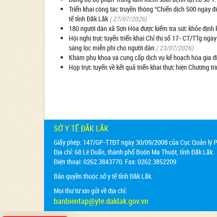
Triển khai công tác truyền thông “Chiến dịch 500 ngày đ
tế tỉnh Đắk Lắk
( 27/07/2026)
180 người dân xã Sơn Hòa được kiểm tra sức khỏe định 
Hội nghị trực tuyến triển khai Chỉ thị số 17- CT/TTg n
sàng lọc miễn phí cho người dân
( 23/07/2026)
Khám phụ khoa và cung cấp dịch vụ kế hoạch hóa gia đ
Họp trực tuyến về kết quả triển khai thực hiện Chương t
SỞ Y TẾ ĐẮK LẮK
Giấy phép: 147/GP-TTĐT ngày 30/09/2008 của Cục Quản lý Ph
Địa chỉ:
68 Lê Duẩn, thành phố Buôn Ma Thuột, tỉnh Đắk Lắk.
Điện thoại: 0262.3843770. Fax: 0262.3852209
Bản quyền thuộc sở y tế tỉnh Đắk Lắk.
Mọi thư từ xin gửi về địa chỉ:
banbientap@yte.daklak.gov.vn