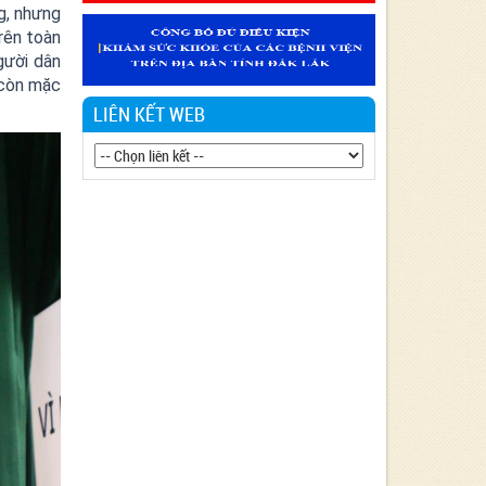
g, nhưng
Văn bản 24/KH-SYT về việc thực hiện
Chương trình hành động thực hiện Nghị
rên toàn
quyết số 01/NQ-CP ngày 05/01/2024 của
gười dân
Chính phủ về nhiệm vụ, giải pháp chủ yếu
 còn mặc
thực hiện Kế hoạch phát triển kinh tế - xã
LIÊN KẾT WEB
hội và Dự toán ngân sách nhà nước năm
2024 - Lĩnh vực Y tế
Văn bản 90/KH-BCĐ-PH06 thực hiện
chiến lược Quốc gia về phòng, chống tác
hại của Thuốc lá đến năm 2030.
Văn bản 27/KH-SYT thực hiện Nghị quyết
số 01/NQ-CP ngày 06/01/2023 của Chính
phủ về nhiệm vụ, giải pháp chủ yếu thực
hiện kế hoạch phát triển kinh tế - xã hội,
Dự toán ngân sách nhà nước và cải thiện
môi trường kinh doanh, nâng cao năng lực
cạnh tranh quốc gia năm 2023 Lĩnh vực Y
tế