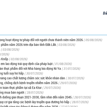
Bả
trong hoạt động tư pháp đối với người chưa thành niên năm 2026
( 05/08/2026)
c phẩm năm 2026 trên địa bàn tỉnh Đắk Lắk
( 03/08/2026)
( 03/08/2026)
8/2026)
a Knốp
( 02/08/2026)
 em lao động trái quy định của pháp luật
( 01/08/2026)
oàn thực phẩm đối với Nhà hàng lưu động Ni Ya
( 31/07/2026)
ng tuổi suy hô hấp
( 30/07/2026)
 nâng cao chất lượng chăm sóc sức khỏe nhân dân
( 30/07/2026)
òng, chống dịch bệnh truyền nhiễm năm 2026
( 29/07/2026)
an toàn thực phẩm tại xã Ea Ktur
( 29/07/2026)
hống mua bán người
( 28/07/2026)
dinh dưỡng giai đoạn 2021-2030, tầm nhìn đến năm 2045
( 28/07/2026)
y cơ gia tăng các bệnh lây truyền qua đường hô hấp
( 28/07/2026)
: Sơ kết công tác Đảng 6 tháng đầu năm 2026
( 27/07/2026)