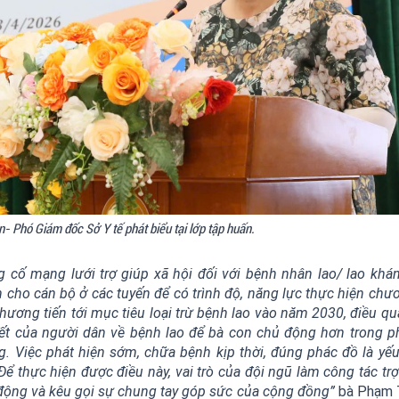
- Phó Giám đốc Sở Y tế phát biểu tại lớp tập huấn.
 cố mạng lưới trợ giúp xã hội đối với bệnh nhân lao/ lao khá
ho cán bộ ở các tuyến để có trình độ, năng lực thực hiện chươ
phương tiến tới mục tiêu loại trừ bệnh lao vào năm 2030, điều qu
iết của người dân về bệnh lao để bà con chủ động hơn trong ph
 Việc phát hiện sớm, chữa bệnh kịp thời, đúng phác đồ là yếu
 Để thực hiện được điều này, vai trò của đội ngũ làm công tác tr
ận động và kêu gọi sự chung tay góp sức của cộng đồng”
bà Phạm T