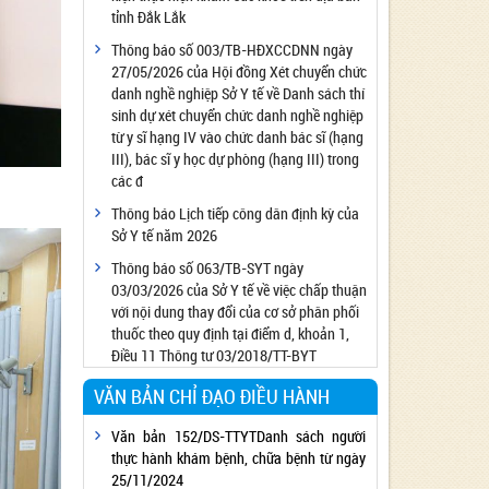
tỉnh Đắk Lắk
Công bố đủ điều kiện cung cấp dịch vụ diệt
côn trùng, diệt khuẩn bằng chế phẩm
Thông báo số 003/TB-HĐXCCDNN ngày
27/05/2026 của Hội đồng Xét chuyển chức
Công bố cơ sở đủ điều kiện quan trắc môi
danh nghề nghiệp Sở Y tế về Danh sách thí
trường lao động
sinh dự xét chuyển chức danh nghề nghiệp
Công bố hồ sơ về trang thiết bị y tế
từ y sĩ hạng IV vào chức danh bác sĩ (hạng
Công bố cơ sở đủ điều kiện tiêm chủng
III), bác sĩ y học dự phòng (hạng III) trong
các đ
Cơ sở Massage đủ điều kiện hoạt động
Thông báo Lịch tiếp công dân định kỳ của
Cơ sở thẩm mỹ đủ điều kiện hoạt động
Sở Y tế năm 2026
Thông báo số 063/TB-SYT ngày
03/03/2026 của Sở Y tế về việc chấp thuận
với nội dung thay đổi của cơ sở phân phối
thuốc theo quy định tại điểm d, khoản 1,
Điều 11 Thông tư 03/2018/TT-BYT
VĂN BẢN CHỈ ĐẠO ĐIỀU HÀNH
Văn bản 152/DS-TTYTDanh sách người
thực hành khám bệnh, chữa bệnh từ ngày
25/11/2024