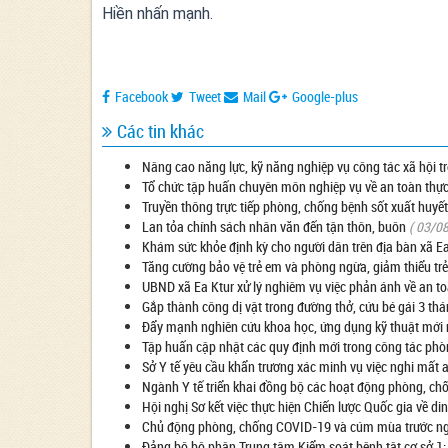
Hiền nhấn mạnh.
Facebook
Tweet
Mail
Google-plus
Các tin khác
Nâng cao năng lực, kỹ năng nghiệp vụ công tác xã hội 
Tổ chức tập huấn chuyên môn nghiệp vụ về an toàn thự
Truyền thông trực tiếp phòng, chống bệnh sốt xuất huyết
Lan tỏa chính sách nhân văn đến tận thôn, buôn
( 03/0
Khám sức khỏe định kỳ cho người dân trên địa bàn xã E
Tăng cường bảo vệ trẻ em và phòng ngừa, giảm thiểu trẻ
UBND xã Ea Ktur xử lý nghiêm vụ việc phản ánh về an t
Gắp thành công dị vật trong đường thở, cứu bé gái 3 thá
Đẩy mạnh nghiên cứu khoa học, ứng dụng kỹ thuật mới
Tập huấn cập nhật các quy định mới trong công tác ph
Sở Y tế yêu cầu khẩn trương xác minh vụ việc nghi mất 
Ngành Y tế triển khai đồng bộ các hoạt động phòng, c
Hội nghị Sơ kết việc thực hiện Chiến lược Quốc gia về 
Chủ động phòng, chống COVID-19 và cúm mùa trước ngu
Đảng bộ bộ phận Trung tâm Kiểm soát bệnh tật cơ sở 1