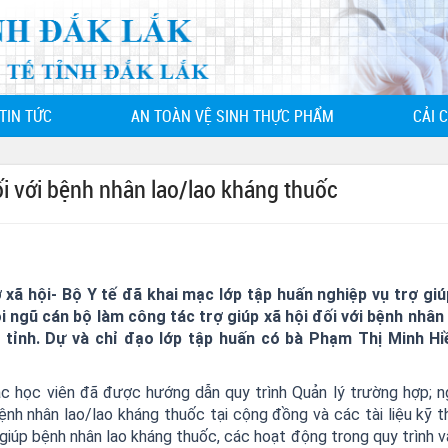
TIN TỨC
AN TOÀN VỆ SINH THỰC PHẨM
CẢI 
ối với bệnh nhân lao/lao kháng thuốc
 xã hội- Bộ Y tế đã khai mạc lớp tập huấn nghiệp vụ trợ giú
i ngũ cán bộ làm công tác trợ giúp xã hội đối với bệnh nhân 
 tỉnh. Dự và chỉ đạo lớp tập huấn có bà Phạm Thị Minh Hi
ác học viên đã được hướng dẫn quy trình Quản lý trường hợp; n
ệnh nhân lao/lao kháng thuốc tại cộng đồng và các tài liệu kỹ th
 giúp bệnh nhân lao kháng thuốc, các hoạt động trong quy trình v