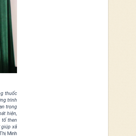
ng thuốc
ng trình
an trọng
át hiện,
 tố then
ợ giúp xã
hị Minh