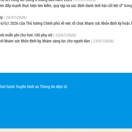
êm đẩy mạnh thực hiện tìm kiếm, quy tập và xác định danh tính hài cốt liệt sĩ” tro
kỳ
( 25/07/2026)
gày 6/5// 2026 của Thủ tướng Chính phủ về việc tổ chức khám sức khỏe định kỳ hoặ
ình miễn phí cho hơn 100 phụ nữ
( 23/07/2026)
rình khám sức khỏe định kỳ, khám sàng lọc cho người dân
( 23/07/2026)
át hành Truyền hình và Thông tin điện tử