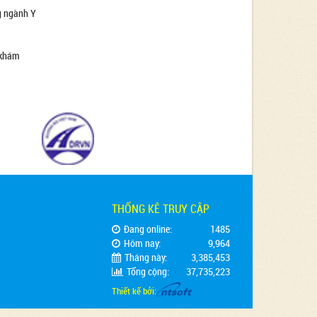
ng ngành Y
c khám
THỐNG KÊ TRUY CẬP
Đang online:
1485
Hôm nay:
9,964
Tháng này:
3,385,453
Tổng cộng:
37,735,223
Thiết kế bởi: