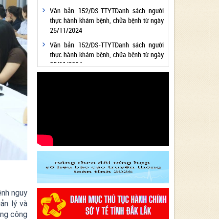
Văn bản 152/DS-TTYTDanh sách người
thực hành khám bệnh, chữa bệnh từ ngày
25/11/2024
Văn bản 152/DS-TTYTDanh sách người
thực hành khám bệnh, chữa bệnh từ ngày
25/11/2024
Văn bản 24/KH-SYTvề việc thực hiện
Chương trình hành động thực hiện Nghị
quyết số 01/NQ-CP ngày 05/01/2024 của
Chính phủ về nhiệm vụ, giải pháp chủ yếu
thực hiện Kế hoạch phát triển kinh tế - xã
hội và Dự toán ngân sách nhà nước năm
2024 - Lĩnh vực Y tế
Văn bản 24/KH-SYT về việc thực hiện
Chương trình hành động thực hiện Nghị
quyết số 01/NQ-CP ngày 05/01/2024 của
Chính phủ về nhiệm vụ, giải pháp chủ yếu
thực hiện Kế hoạch phát triển kinh tế - xã
ệnh nguy
hội và Dự toán ngân sách nhà nước năm
ản lý và
2024 - Lĩnh vực Y tế
ong công