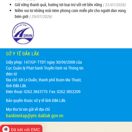
Giữ vững thành quả, hướng tới loại trừ sốt rét bền vững
( 31/07/2026)
Niềm vui từ những mũi tiêm phòng cúm miễn phí cho người dân vùng
biên giới
( 29/07/2026)
SỞ Y TẾ ĐẮK LẮK
Giấy phép: 147/GP-TTĐT ngày 30/09/2008 của
Cục Quản lý Phát hành Truyền hình và Thông tin
điện tử
Địa chỉ:
68 Lê Duẩn, thành phố Buôn Ma Thuột,
tỉnh Đắk Lắk.
Điện thoại: 0262.3843770. Fax: 0262.3852209
Bản quyền thuộc sở y tế tỉnh Đắk Lắk.
Mọi thư từ xin gửi về địa chỉ:
banbientap@yte.daklak.gov.vn
Đã kết nối EMC