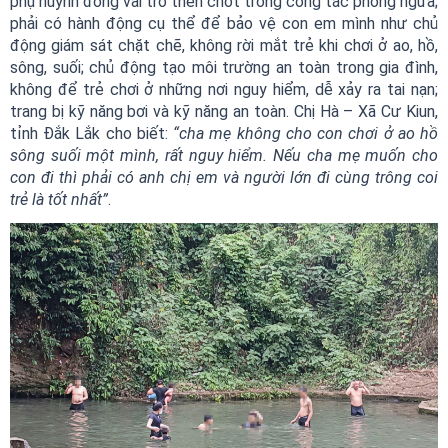
phụ huynh đóng vai trò then chốt trong công tác phòng ngừa;
phải có hành động cụ thể để bảo vệ con em mình như chủ
động giám sát chặt chẽ, không rời mắt trẻ khi chơi ở ao, hồ,
sông, suối; chủ động tạo môi trường an toàn trong gia đình,
không để trẻ chơi ở những nơi nguy hiểm, dễ xảy ra tai nạn;
trang bị kỹ năng bơi và kỹ năng an toàn. Chị Hà – Xã Cư Kiun,
tỉnh Đắk Lắk cho biết:
“cha mẹ không cho con chơi ở ao hồ
sông suối một mình, rất nguy hiểm. Nếu cha mẹ muốn cho
con đi thì phải có anh chị em và người lớn đi cùng trông coi
trẻ là tốt nhất”
.