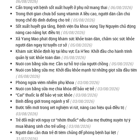
06/08/2026)
Cẩn trọng với bệnh sốt xuất huyết ở phụ nữ mang thai
( 06/08/2026)
Trong thời gian chưa bổ sung vitamin A liều cao, người dân cần chú
trọng chế độ dinh dưỡng cho trẻ
( 05/08/2026)
Sốt xuất huyết gia tăng, Bệnh viện Đa khoa vùng Tây Nguyên chủ động
nâng cao năng lực điều trị
( 05/08/2026)
Xã Yang Mao phát động khám sức khỏe toàn dân, chăm sóc sức khỏe
người dân ngay từ tuyến cơ sở
( 05/08/2026)
Khám sức khỏe định kỳ tại khu vực Ea H’leo: Khởi đầu cho hành trình
quản lý sức khỏe toàn dân
( 05/08/2026)
Nuôi con bằng sữa mẹ: Cần sự hỗ trợ của người chồng
( 05/08/2026)
Nuôi con bằng sữa mẹ: Khởi đầu khỏe mạnh từ những giọt sữa đầu tiên
( 05/08/2026)
Phòng ngừa viêm nhiễm phụ khoa
( 03/08/2026)
Nuôi con bằng sữa mẹ chìa khóa để bảo vệ trẻ
( 03/08/2026)
“Cai” thuốc lá để bảo vệ sức khỏe
( 03/08/2026)
Bình đẳng giới trong ngành y tế
( 03/08/2026)
Bước tiến mới trong xét nghiệm vi rút, nâng cao hiệu quả điều trị
(
03/08/2026)
Trẻ đối mặt với nguy cơ “nhờn thuốc” nếu cha mẹ thường xuyên tự ý
mua kháng sinh cho trẻ uống
( 03/08/2026)
Người dân cần đưa trẻ đi tiêm chủng để phòng bệnh bại liệt
(
31/07/2026)