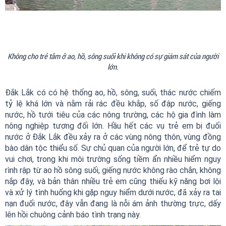
Không cho trẻ tắm ở ao, hồ, sông suối khi không có sự giám sát của người
lớn.
Đắk Lắk có có hệ thống ao, hồ, sông, suối, thác nước chiếm
tỷ lệ khá lớn và nằm rải rác đều khắp, số đập nước, giếng
nước, hồ tưới tiêu của các nông trường, các hộ gia đình làm
nông nghiệp tương đối lớn. Hầu hết các vụ trẻ em bị đuối
nước ở Đắk Lắk đều xảy ra ở các vùng nông thôn, vùng đồng
bào dân tộc thiểu số. Sự chủ quan của người lớn, để trẻ tự do
vui chơi, trong khi môi trường sống tiềm ẩn nhiều hiểm nguy
rình rập từ ao hồ sông suối, giếng nước không rào chắn, không
nắp đậy, và bản thân nhiều trẻ em cũng thiếu kỹ năng bơi lội
và xử lý tình huống khi gặp nguy hiểm dưới nước, đã xảy ra tai
nạn đuối nước, đây vẫn đang là nỗi ám ảnh thường trực, dấy
lên hồi chuông cảnh báo tình trạng này.