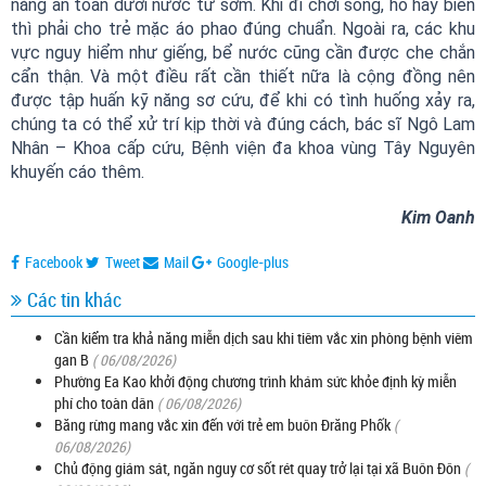
năng an toàn dưới nước từ sớm. Khi đi chơi sông, hồ hay biển
thì phải cho trẻ mặc áo phao đúng chuẩn. Ngoài ra, các khu
vực nguy hiểm như giếng, bể nước cũng cần được che chắn
cẩn thận. Và một điều rất cần thiết nữa là cộng đồng nên
được tập huấn kỹ năng sơ cứu, để khi có tình huống xảy ra,
chúng ta có thể xử trí kịp thời và đúng cách, bác sĩ Ngô Lam
Nhân – Khoa cấp cứu, Bệnh viện đa khoa vùng Tây Nguyên
khuyến cáo thêm.
Kim Oanh
Facebook
Tweet
Mail
Google-plus
Các tin khác
Cần kiểm tra khả năng miễn dịch sau khi tiêm vắc xin phòng bệnh viêm
gan B
( 06/08/2026)
Phường Ea Kao khởi động chương trình khám sức khỏe định kỳ miễn
phí cho toàn dân
( 06/08/2026)
Băng rừng mang vắc xin đến với trẻ em buôn Đrăng Phốk
(
06/08/2026)
Chủ động giám sát, ngăn nguy cơ sốt rét quay trở lại tại xã Buôn Đôn
(