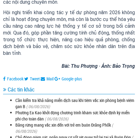
các nội dung chuyên môn.
Hội nghị triển khai công tác y tế dự phòng năm 2026 không
chỉ là hoạt động chuyên môn, mà còn là bước cụ thể hóa yêu
cầu nâng cao năng lực hệ thống y tế cơ sở trong bối cảnh
mới. Qua đó, góp phần tăng cường tính chủ động, thống nhất
trong tổ chức thực hiện, nâng cao hiệu quả phòng, chống
dịch bệnh và bảo vệ, chăm sóc sức khỏe nhân dân trên địa
bàn tỉnh.
Bài: Thu Phượng
-
Ảnh: Bảo Trọng
Facebook
Tweet
Mail
Google-plus
Các tin khác
Cần kiểm tra khả năng miễn dịch sau khi tiêm vắc xin phòng bệnh viêm
gan B
( 06/08/2026)
Phường Ea Kao khởi động chương trình khám sức khỏe định kỳ miễn
phí cho toàn dân
( 06/08/2026)
Băng rừng mang vắc xin đến với trẻ em buôn Đrăng Phốk
(
06/08/2026)
Chủ động giám sát, ngăn nguy cơ sốt rét quay trở lại tại xã Buôn Đôn
(