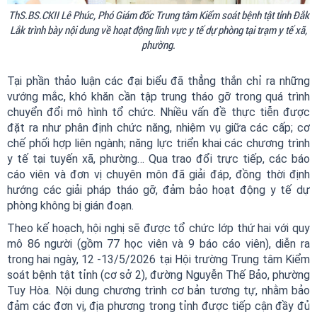
ThS.BS.CKII Lê Phúc, Phó Giám đốc Trung tâm Kiểm soát bệnh tật tỉnh Đắk
Lắk trình bày nội dung về hoạt động lĩnh vực y tế dự phòng tại trạm y tế xã,
phường.
Tại phần thảo luận các đại biểu đã thẳng thắn chỉ ra những
vướng mắc, khó khăn cần tập trung tháo gỡ trong quá trình
chuyển đổi mô hình tổ chức. Nhiều vấn đề thực tiễn được
đặt ra như phân định chức năng, nhiệm vụ giữa các cấp; cơ
chế phối hợp liên ngành; năng lực triển khai các chương trình
y tế tại tuyến xã, phường… Qua trao đổi trực tiếp, các báo
cáo viên và đơn vị chuyên môn đã giải đáp, đồng thời định
hướng các giải pháp tháo gỡ, đảm bảo hoạt động y tế dự
phòng không bị gián đoạn.
Theo kế hoạch, hội nghị sẽ được tổ chức lớp thứ hai với quy
mô 86 người (gồm 77 học viên và 9 báo cáo viên), diễn ra
trong hai ngày, 12 -13/5/2026 tại Hội trường Trung tâm Kiểm
soát bệnh tật tỉnh (cơ sở 2), đường Nguyễn Thế Bảo, phường
Tuy Hòa. Nội dung chương trình cơ bản tương tự, nhằm bảo
đảm các đơn vị, địa phương trong tỉnh được tiếp cận đầy đủ