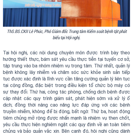
ThS.BS.CKII Lê Phúc, Phó Giám đốc Trung tâm Kiểm soát bệnh tật phát
biểu tại Hội nghị.
Tại hội nghị, các nội dung chuyên môn được trình bày theo
hướng thiết thực, bám sát yêu cầu thực tiễn tại tuyến cơ sở,
tập trung vào ba nhóm nhiệm vụ trọng tâm. Thứ nhất, quản lý
bệnh không lây nhiễm và chăm sóc sức khỏe sinh sản tiếp
tục được xác định là lĩnh vực cần tăng cường quản lý liên tục
tại cộng đồng, đặc biệt trong điều kiện tổ chức bộ máy có
sự thay đổi. Thứ hai, công tác phòng, chống dịch bệnh được
cập nhật các quy trình giám sát, phát hiện sớm và xử lý ổ
dịch; đồng thời nâng cao năng lực đáp ứng với các bệnh
truyền nhiễm, không để bị động, bất ngờ. Thứ ba, hoạt động
tiêm chủng mở rộng được nhấn mạnh là nhiệm vụ then chốt,
yêu cầu thực hiện nghiêm ngặt các quy định về an toàn tiêm
chủng và bảo quản vắc xin. Bên cạnh đó, hội nghị cũng dành