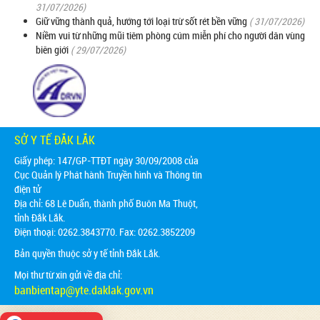
31/07/2026)
Giữ vững thành quả, hướng tới loại trừ sốt rét bền vững
( 31/07/2026)
Niềm vui từ những mũi tiêm phòng cúm miễn phí cho người dân vùng
biên giới
( 29/07/2026)
SỞ Y TẾ ĐẮK LẮK
Giấy phép: 147/GP-TTĐT ngày 30/09/2008 của
Cục Quản lý Phát hành Truyền hình và Thông tin
điện tử
Địa chỉ:
68 Lê Duẩn, thành phố Buôn Ma Thuột,
tỉnh Đắk Lắk.
Điện thoại: 0262.3843770. Fax: 0262.3852209
Bản quyền thuộc sở y tế tỉnh Đắk Lắk.
Mọi thư từ xin gửi về địa chỉ:
banbientap@yte.daklak.gov.vn