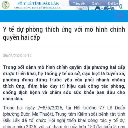
Tiếng Việt
English
Klei Ede
Togg
navi
Y tế dự phòng thích ứng với mô hình chính
quyền hai cấp
08/05/2026 02:12
Trong bối cảnh mô hình chính quyền địa phương hai cấp
được triển khai, hệ thống y tế cơ sở, đặc biệt là tuyến xã,
phường đang đứng trước yêu cầu phải nhanh chóng
thích ứng, đảm bảo duy trì hiệu quả công tác phòng,
chống dịch bệnh và chăm sóc sức khỏe ban đầu cho
nhân dân.
Trong hai ngày 7–8/5/2026, tại Hội trường 77 Lê Duẩn
(phường Buôn Ma Thuột), Trung tâm Kiểm soát bệnh tật tỉnh
Đắk Lắk đã tổ chức Hội nghị triển khai công tác y tế dự
phòng năm 2026, với sự tham dự của hơn 150 đại biểu là cán