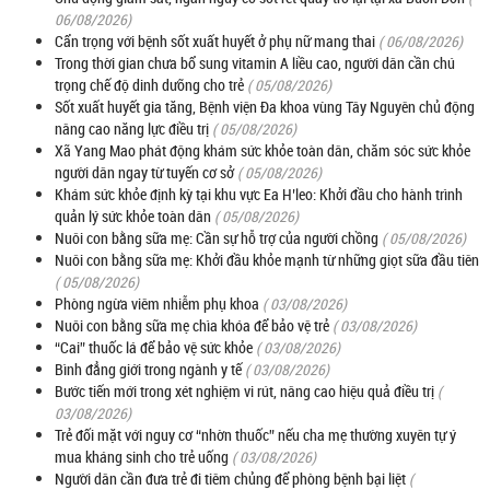
06/08/2026)
Cẩn trọng với bệnh sốt xuất huyết ở phụ nữ mang thai
( 06/08/2026)
Trong thời gian chưa bổ sung vitamin A liều cao, người dân cần chú
trọng chế độ dinh dưỡng cho trẻ
( 05/08/2026)
Sốt xuất huyết gia tăng, Bệnh viện Đa khoa vùng Tây Nguyên chủ động
nâng cao năng lực điều trị
( 05/08/2026)
Xã Yang Mao phát động khám sức khỏe toàn dân, chăm sóc sức khỏe
người dân ngay từ tuyến cơ sở
( 05/08/2026)
Khám sức khỏe định kỳ tại khu vực Ea H’leo: Khởi đầu cho hành trình
quản lý sức khỏe toàn dân
( 05/08/2026)
Nuôi con bằng sữa mẹ: Cần sự hỗ trợ của người chồng
( 05/08/2026)
Nuôi con bằng sữa mẹ: Khởi đầu khỏe mạnh từ những giọt sữa đầu tiên
( 05/08/2026)
Phòng ngừa viêm nhiễm phụ khoa
( 03/08/2026)
Nuôi con bằng sữa mẹ chìa khóa để bảo vệ trẻ
( 03/08/2026)
“Cai” thuốc lá để bảo vệ sức khỏe
( 03/08/2026)
Bình đẳng giới trong ngành y tế
( 03/08/2026)
Bước tiến mới trong xét nghiệm vi rút, nâng cao hiệu quả điều trị
(
03/08/2026)
Trẻ đối mặt với nguy cơ “nhờn thuốc” nếu cha mẹ thường xuyên tự ý
mua kháng sinh cho trẻ uống
( 03/08/2026)
Người dân cần đưa trẻ đi tiêm chủng để phòng bệnh bại liệt
(