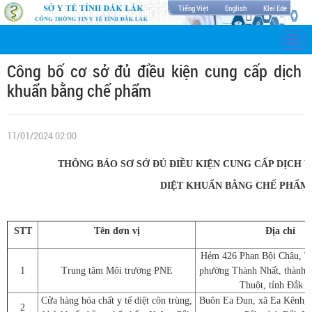
Tiếng Việt
English
Klei Ede
Togg
navi
Công bố cơ sở đủ điều kiện cung cấp dịch vụ
khuẩn bằng chế phẩm
11/01/2024 02:00
THÔNG BÁO SƠ SỞ ĐỦ ĐIỀU KIỆN CUNG CẤP DỊCH V
DIỆT KHUẨN BẰNG CHẾ PHẨM
STT
Tên đơn vị
Địa chỉ
Hẻm 426 Phan Bội Châu, Tổ
1
Trung tâm Môi trường PNE
phường Thành Nhất, thành 
Thuột, tỉnh Đắk 
Cửa hàng hóa chất y tế diệt côn trùng,
Buôn Ea Đun, xã Ea Kênh, 
2