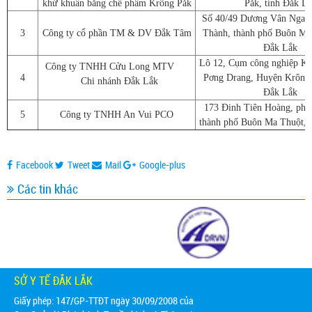
khử khuẩn bằng chế phẩm Krông Pắk
Pắk, tỉnh Đắk L
Số 40/49 Dương Vân Nga,
3
Công ty cổ phần TM & DV Đắk Tâm
Thành, thành phố Buôn Ma 
Đắk Lắk
Lô 12, Cụm công nghiệp Kr
Công ty TNHH Cửu Long MTV
4
Pơng Drang, Huyện Krông
Chi nhánh Đắk Lắk
Đắk Lắk
173 Đinh Tiên Hoàng, phư
5
Công ty TNHH An Vui PCO
thành phố Buôn Ma Thuột, 
Facebook
Tweet
Mail
Google-plus
Các tin khác
SỞ Y TẾ ĐẮK LẮK
Giấy phép: 147/GP-TTĐT ngày 30/09/2008 của