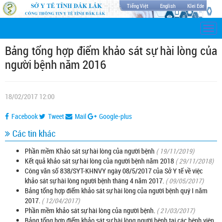
Tiếng Việt
English
Klei Ede
Togg
navi
Bảng tổng hợp điểm khảo sát sự hài lòng của
người bệnh năm 2016
18/02/2017 12:00
Facebook
Tweet
Mail
Google-plus
Các tin khác
Phần mềm Khảo sát sự hài lòng của người bệnh
( 19/11/2019)
Kết quả khảo sát sự hài lòng của người bệnh năm 2018
( 29/11/2018)
Công văn số 838/SYT-KHNVY ngày 08/5/2017 của Sở Y tế về việc
khảo sát sự hài lòng người bệnh tháng 4 năm 2017.
( 09/05/2017)
Bảng tổng hợp điểm khảo sát sự hài lòng của người bệnh quý I năm
2017.
( 12/04/2017)
Phần mềm khảo sát sự hài lòng của người bệnh.
( 21/03/2017)
Bảng tổng hợp điểm khảo sát sự hài lòng người bệnh tại các bệnh viện