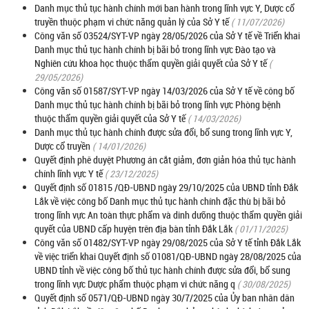
Danh mục thủ tục hành chính mới ban hành trong lĩnh vực Y, Dược cổ
truyền thuộc phạm vi chức năng quản lý của Sở Y tế
( 11/07/2026)
Công văn số 03524/SYT-VP ngày 28/05/2026 của Sở Y tế về Triển khai
Danh mục thủ tục hành chính bị bãi bỏ trong lĩnh vực Đào tạo và
Nghiên cứu khoa học thuộc thẩm quyền giải quyết của Sở Y tế
(
29/05/2026)
Công văn số 01587/SYT-VP ngày 14/03/2026 của Sở Y tế về công bố
Danh mục thủ tục hành chính bị bãi bỏ trong lĩnh vực Phòng bệnh
thuộc thẩm quyền giải quyết của Sở Y tế
( 14/03/2026)
Danh mục thủ tục hành chính được sửa đổi, bổ sung trong lĩnh vực Y,
Dược cổ truyền
( 14/01/2026)
Quyết định phê duyệt Phương án cắt giảm, đơn giản hóa thủ tục hành
chính lĩnh vực Y tế
( 23/12/2025)
Quyết định số 01815 /QĐ-UBND ngày 29/10/2025 của UBND tỉnh Đắk
Lắk về việc công bố Danh mục thủ tục hành chính đặc thù bị bãi bỏ
trong lĩnh vực An toàn thực phẩm và dinh dưỡng thuộc thẩm quyền giải
quyết của UBND cấp huyện trên địa bàn tỉnh Đắk Lắk
( 01/11/2025)
Công văn số 01482/SYT-VP ngày 29/08/2025 của Sở Y tế tỉnh Đắk Lắk
về việc triển khai Quyết định số 01081/QĐ-UBND ngày 28/08/2025 của
UBND tỉnh về việc công bố thủ tục hành chính được sửa đổi, bổ sung
trong lĩnh vực Dược phẩm thuộc phạm vi chức năng q
( 30/08/2025)
Quyết định số 0571/QĐ-UBND ngày 30/7/2025 của Ủy ban nhân dân