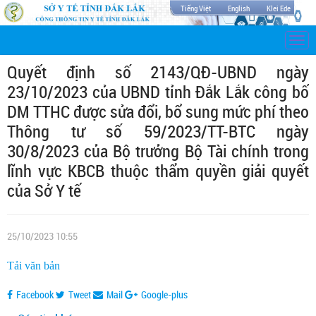
Tiếng Việt
English
Klei Ede
Togg
navi
Quyết định số 2143/QĐ-UBND ngày
23/10/2023 của UBND tỉnh Đắk Lắk công bố
DM TTHC được sửa đổi, bổ sung mức phí theo
Thông tư số 59/2023/TT-BTC ngày
30/8/2023 của Bộ trưởng Bộ Tài chính trong
lĩnh vực KBCB thuộc thẩm quyền giải quyết
của Sở Y tế
25/10/2023 10:55
Tải văn bản
Facebook
Tweet
Mail
Google-plus