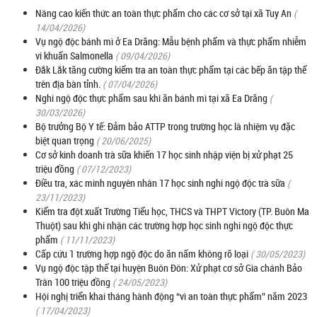
Nâng cao kiến thức an toàn thực phẩm cho các cơ sở tại xã Tuy An
(
14/04/2026)
Vụ ngộ độc bánh mì ở Ea Drăng: Mẫu bệnh phẩm và thực phẩm nhiễm
vi khuẩn Salmonella
( 09/04/2026)
Đắk Lắk tăng cường kiểm tra an toàn thực phẩm tại các bếp ăn tập thể
trên địa bàn tỉnh.
( 07/04/2026)
Nghi ngộ độc thực phẩm sau khi ăn bánh mì tại xã Ea Drăng
(
30/03/2026)
Bộ trưởng Bộ Y tế: Đảm bảo ATTP trong trường học là nhiệm vụ đặc
biệt quan trọng
( 20/06/2025)
Cơ sở kinh doanh trà sữa khiến 17 học sinh nhập viện bị xử phạt 25
triệu đồng
( 07/12/2023)
Điều tra, xác minh nguyên nhân 17 học sinh nghi ngộ độc trà sữa
(
23/11/2023)
Kiểm tra đột xuất Trường Tiểu học, THCS và THPT Victory (TP. Buôn Ma
Thuột) sau khi ghi nhận các trường hợp học sinh nghi ngộ độc thực
phẩm
( 11/11/2023)
Cấp cứu 1 trường hợp ngộ độc do ăn nấm không rõ loại
( 30/05/2023)
Vụ ngộ độc tập thể tại huyện Buôn Đôn: Xử phạt cơ sở Gia chánh Bảo
Trân 100 triệu đồng
( 24/05/2023)
Hội nghị triển khai tháng hành động “vì an toàn thực phẩm” năm 2023
( 17/04/2023)