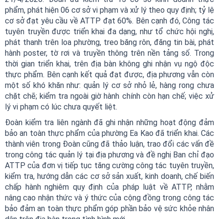
phẩm, phát hiện 06 cơ sở vi phạm và xử lý theo quy định; tỷ lệ
cơ sở đạt yêu cầu về ATTP đạt 60%. Bên cạnh đó, Công tác
tuyên truyền được triển khai đa dạng, như tổ chức hội nghị,
phát thanh trên loa phường, treo băng rôn, đăng tin bài, phát
hành poster, tờ rơi và truyền thông trên nền tảng số. Trong
thời gian triển khai, trên địa bàn không ghi nhận vụ ngộ độc
thực phẩm. Bên cạnh kết quả đạt được, địa phương vẫn còn
một số khó khăn như: quản lý cơ sở nhỏ lẻ, hàng rong chưa
chặt chẽ; kiểm tra ngoài giờ hành chính còn hạn chế; việc xử
lý vi phạm có lúc chưa quyết liệt.
Đoàn kiểm tra liên ngành đã ghi nhận những hoạt động đảm
bảo an toàn thực phẩm của phường Ea Kao đã triển khai. Các
thành viên trong Đoàn cũng đã thảo luận, trao đổi các vấn đề
trong công tác quản lý tại địa phương và đề nghị Ban chỉ đạo
ATTP của đơn vị tiếp tục tăng cường công tác tuyên truyền,
kiểm tra, hướng dẫn các cơ sở sản xuất, kinh doanh, chế biến
chấp hành nghiêm quy định của pháp luật về ATTP, nhằm
nâng cao nhận thức và ý thức của cộng đồng trong công tác
bảo đảm an toàn thực phẩm góp phần bảo vệ sức khỏe nhân