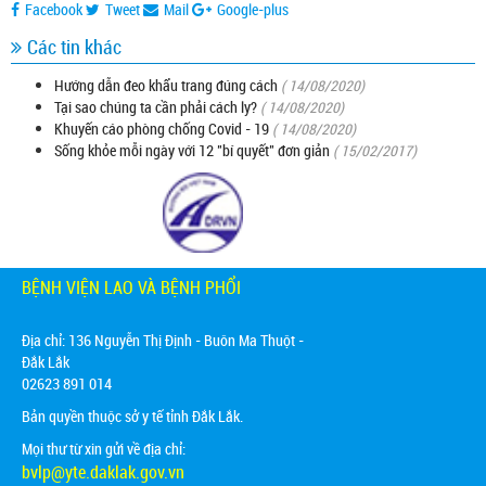
Facebook
Tweet
Mail
Google-plus
Các tin khác
Hướng dẫn đeo khẩu trang đúng cách
( 14/08/2020)
Tại sao chúng ta cần phải cách ly?
( 14/08/2020)
Khuyến cáo phòng chống Covid - 19
( 14/08/2020)
Sống khỏe mỗi ngày với 12 "bí quyết" đơn giản
( 15/02/2017)
BỆNH VIỆN LAO VÀ BỆNH PHỔI
Địa chỉ:
136 Nguyễn Thị Định - Buôn Ma Thuột -
Đắk Lắk
02623 891 014
Bản quyền thuộc sở y tế tỉnh Đắk Lắk.
Mọi thư từ xin gửi về địa chỉ:
bvlp@yte.daklak.gov.vn