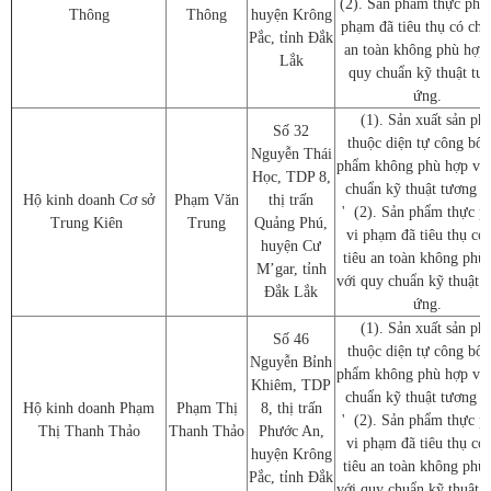
(2). Sản phẩm thực phẩ
Thông
Thông
huyện Krông
phạm đã tiêu thụ có chỉ 
Pắc, tỉnh Đắk
an toàn không phù hợp 
Lắk
quy chuẩn kỹ thuật tư
ứng.
(1). Sản xuất sản ph
Số 32
thuộc diện tự công bố 
Nguyễn Thái
phẩm không phù hợp với
Học, TDP 8,
chuẩn kỹ thuật tương ứ
Hộ kinh doanh Cơ sở
Phạm Văn
thị trấn
' (2). Sản phẩm thực 
Trung Kiên
Trung
Quảng Phú,
vi phạm đã tiêu thụ có 
huyện Cư
tiêu an toàn không phù
M’gar, tỉnh
với quy chuẩn kỹ thuật 
Đắk Lắk
ứng.
(1). Sản xuất sản ph
Số 46
thuộc diện tự công bố 
Nguyễn Bỉnh
phẩm không phù hợp với
Khiêm, TDP
chuẩn kỹ thuật tương ứ
Hộ kinh doanh Phạm
Phạm Thị
8, thị trấn
' (2). Sản phẩm thực 
Thị Thanh Thảo
Thanh Thảo
Phước An,
vi phạm đã tiêu thụ có 
huyện Krông
tiêu an toàn không phù
Pắc, tỉnh Đắk
với quy chuẩn kỹ thuật 