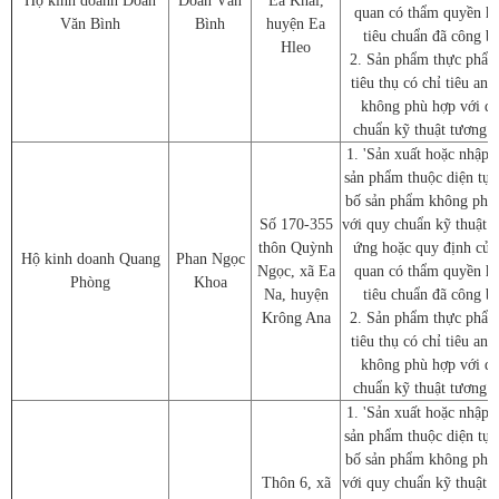
Hộ kinh doanh Doãn
Doãn Văn
Ea Khal,
quan có thẩm quyền h
Văn Bình
Bình
huyện Ea
tiêu chuẩn đã công b
Hleo
2. Sản phẩm thực phẩm
tiêu thụ có chỉ tiêu an 
không phù hợp với q
chuẩn kỹ thuật tương 
1. 'Sản xuất hoặc nhập 
sản phẩm thuộc diện tự 
bố sản phẩm không phù
Số 170-355
với quy chuẩn kỹ thuật 
thôn Quỳnh
ứng hoặc quy định của
Hộ kinh doanh Quang
Phan Ngọc
Ngọc, xã Ea
quan có thẩm quyền h
Phòng
Khoa
Na, huyện
tiêu chuẩn đã công b
Krông Ana
2. Sản phẩm thực phẩm
tiêu thụ có chỉ tiêu an 
không phù hợp với q
chuẩn kỹ thuật tương 
1. 'Sản xuất hoặc nhập 
sản phẩm thuộc diện tự 
bố sản phẩm không phù
Thôn 6, xã
với quy chuẩn kỹ thuật 