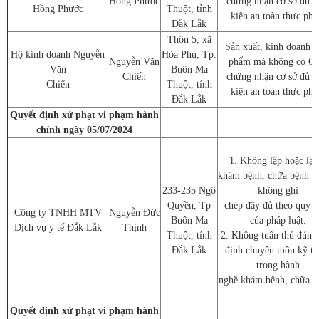
Hồng Phước
chứng nhận cơ sở đủ đ
Hồng Phước
Thuột, tỉnh
kiện an toàn thực ph
Đắk Lắk
Thôn 5, xã
Sản xuất, kinh doanh t
Hộ kinh doanh Nguyễn
Hòa Phú, Tp.
Nguyễn Văn
phẩm mà không có Gi
Văn
Buôn Ma
Chiến
chứng nhận cơ sở đủ đ
Chiến
Thuột, tỉnh
kiện an toàn thực ph
Đắk Lắk
Quyết định xử phạt vi phạm hành
chính ngày 05/07/2024
1. Không lập hoặc lập
khám bệnh, chữa bệnh 
233-235 Ngô
không ghi
Quyền, Tp
chép đầy đủ theo quy đ
Công ty TNHH MTV
Nguyễn Đức
Buôn Ma
của pháp luật.
Dịch vụ y tế Đắk Lắk
Thịnh
Thuột, tỉnh
2. Không tuân thủ đúng
Đắk Lắk
định chuyên môn kỹ th
trong hành
nghề khám bệnh, chữa b
Quyết định xử phạt vi phạm hành