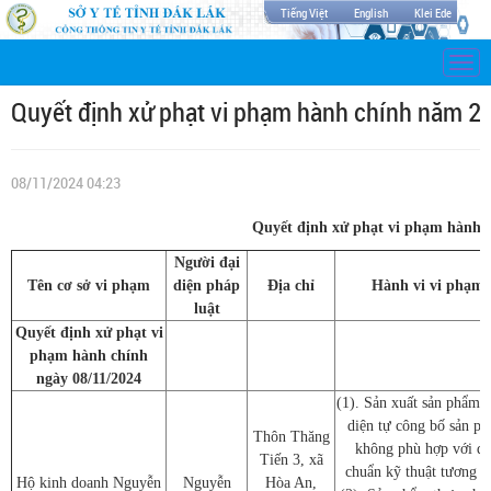
Tiếng Việt
English
Klei Ede
Togg
navi
Quyết định xử phạt vi phạm hành chính năm 2
08/11/2024 04:23
Quyết định xử phạt vi phạm hành 
Người đại
Tên cơ sở vi phạm
diện pháp
Địa chỉ
Hành vi vi phạm
luật
Quyết định xử phạt vi
phạm hành chính
ngày 08/11/2024
(1). Sản xuất sản phẩm 
diện tự công bố sản p
Thôn Thăng
không phù hợp với q
Tiến 3, xã
chuẩn kỹ thuật tương ứ
Hộ kinh doanh Nguyễn
Nguyễn
Hòa An,