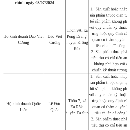
chính ngày 03/07/2024
1. 'Sản xuất hoặc nhập 
sản phẩm thuộc diện tự 
bố sản phẩm không phù
với quy chuẩn kỹ thuật 
Thôn 9A, xã
ứng hoặc quy định của
Hộ kinh doanh Đào Việt
Đào Việt
Pơng Drang,
quan có thẩm quyền h
Cường
Cường
huyện Krông
tiêu chuẩn đã công b
Búk
2. Sản phẩm thực phẩm
tiêu thụ có chỉ tiêu an 
không phù hợp với q
chuẩn kỹ thuật tương 
1. 'Sản xuất hoặc nhập 
sản phẩm thuộc diện tự 
bố sản phẩm không phù
với quy chuẩn kỹ thuật 
Thôn 7, xã
ứng hoặc quy định của
Hộ kinh doanh Quốc
Lê Đức
Ea Rốk
quan có thẩm quyền h
Liên
Quốc
huyện Ea Sup
tiêu chuẩn đã công b
2. Sản phẩm thực phẩm
tiêu thụ có chỉ tiêu an 