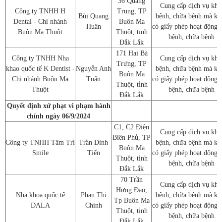
36 Quang
Cung cấp dịch vụ kh
Công ty TNHH H
Trung, TP
Bùi Quang
bệnh, chữa bệnh mà kh
Dental - Chi nhánh
Buôn Ma
Huân
có giấy phép hoạt động
Buôn Ma Thuột
Thuột, tỉnh
bệnh, chữa bệnh
Đắk Lắk
171 Hai Bà
Công ty TNHH Nha
Cung cấp dịch vụ kh
Trưng, TP
khao quốc tế K Dentist -
Nguyễn Anh
bệnh, chữa bệnh mà kh
Buôn Ma
Chi nhánh Buôn Ma
Tuấn
có giấy phép hoạt động
Thuột, tỉnh
Thuột
bệnh, chữa bệnh
Đắk Lắk
Quyết định xử phạt vi phạm hành
chính ngày 06/9/2024
C1, C2 Điện
Cung cấp dịch vụ kh
Biên Phủ, TP
Công ty TNHH Tâm Trí
Trần Đình
bệnh, chữa bệnh mà kh
Buôn Ma
Smile
Tiến
có giấy phép hoạt động
Thuột, tỉnh
bệnh, chữa bệnh
Đắk Lắk
70 Trần
Cung cấp dịch vụ kh
Hưng Đạo,
Nha khoa quốc tế
Phan Thị
bệnh, chữa bệnh mà kh
Tp Buôn Ma
DALA
Chinh
có giấy phép hoạt động
Thuột, tỉnh
bệnh, chữa bệnh
Đắk Lắk