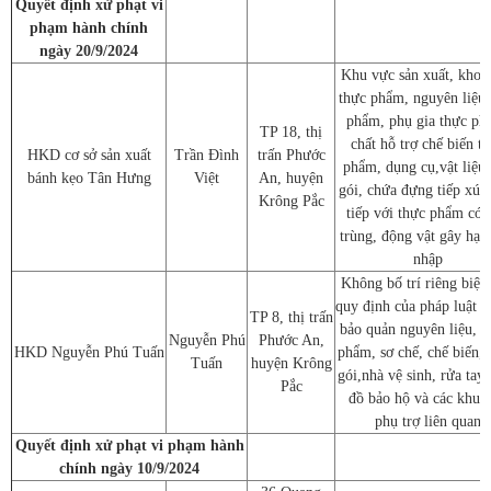
Quyết định xử phạt vi
phạm hành chính
ngày 20/9/2024
Khu vực sản xuất, kho 
thực phẩm, nguyên liệu 
phẩm, phụ gia thực ph
TP 18, thị
chất hỗ trợ chế biến t
HKD cơ sở sản xuất
Trần Đình
trấn Phước
phẩm, dụng cụ,vật liệu
bánh kẹo Tân Hưng
Việt
An, huyện
gói, chứa đựng tiếp xúc 
Krông Pắc
tiếp với thực phẩm có 
trùng, động vật gây hại
nhập
Không bố trí riêng biệt 
quy định của pháp luật v
TP 8, thị trấn
bảo quản nguyên liệu, t
Nguyễn Phú
Phước An,
HKD Nguyễn Phú Tuấn
phẩm, sơ chế, chế biến,
Tuấn
huyện Krông
gói,nhà vệ sinh, rửa tay,
Pắc
đồ bảo hộ và các khu 
phụ trợ liên quan
Quyết định xử phạt vi phạm hành
chính ngày 10/9/2024