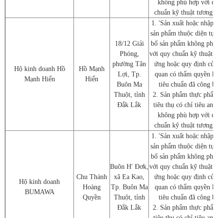
không phù hợp với q
chuẩn kỹ thuật tương 
1. 'Sản xuất hoặc nhập 
sản phẩm thuộc diện tự 
18/12 Giải
bố sản phẩm không phù
Phóng,
với quy chuẩn kỹ thuật 
phường Tân
ứng hoặc quy định của
Hộ kinh doanh Hồ
Hồ Mạnh
Lợi, Tp.
quan có thẩm quyền h
Mạnh Hiển
Hiển
Buôn Ma
tiêu chuẩn đã công b
Thuột, tỉnh
2. Sản phẩm thực phẩm
Đắk Lắk
tiêu thụ có chỉ tiêu an 
không phù hợp với q
chuẩn kỹ thuật tương 
1. 'Sản xuất hoặc nhập 
sản phẩm thuộc diện tự 
bố sản phẩm không phù
Buôn H' Đơk,
với quy chuẩn kỹ thuật 
Chu Thánh
xã Ea Kao,
ứng hoặc quy định của
Hộ kinh doanh
Hoàng
Tp. Buôn Ma
quan có thẩm quyền h
BUMAWA
Quyền
Thuột, tỉnh
tiêu chuẩn đã công b
Đắk Lắk
2. Sản phẩm thực phẩm
tiêu thụ có chỉ tiêu an 