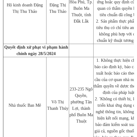
Hòa Phú, Tp.
ứng hoặc quy định của
Hộ kinh doanh Đặng
Đặng Thị
Buôn Ma
quan có thẩm quyền h
Thị Thu Thảo
Thu Thảo
Thuột, tỉnh
tiêu chuẩn đã công b
Đắk Lắk
2. Sản phẩm thực phẩm
tiêu thụ có chỉ tiêu an 
không phù hợp với q
chuẩn kỹ thuật tương 
Quyết định xử phạt vi phạm hành
chính ngày 28/5/2024
1. Không thực hiện chế
báo cáo định kỳ, báo cá
xuất hoặc báo cáo theo
cầu của cơ quan nhà nướ
thẩm quyền về dược the
233-235 Ngô
định của pháp luật;
Quyền,
2. 'Không có thiết bị, k
Võ Thị
phường Tân
Nhà thuốc Ban Mê
triển khai ứng dụng c
Thanh Thúy
Lợi, thành
nghệ thông tin, không 
phố Buôn Ma
hiện kết nối mạng, kh
Thuột
bảo đảm kiểm soát xuất
giá cả, nguồn gốc thuốc