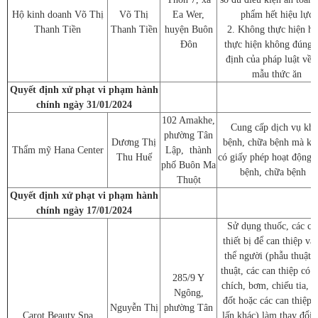
Hộ kinh doanh Võ Thị
Võ Thị
Ea Wer,
phẩm hết hiệu lực
Thanh Tiền
Thanh Tiền
huyện Buôn
2. Không thực hiện ho
Đôn
thực hiện không đúng 
định của pháp luật về 
mẫu thức ăn
Quyết định xử phạt vi phạm hành
chính ngày 31/01/2024
102 Amakhe,
Cung cấp dịch vụ kh
phường Tân
Dương Thị
bệnh, chữa bệnh mà kh
Thẩm mỹ Hana Center
Lập, thành
Thu Huế
có giấy phép hoạt động
phố Buôn Ma
bệnh, chữa bệnh
Thuột
Quyết định xử phạt vi phạm hành
chính ngày 17/01/2024
Sử dụng thuốc, các ch
thiết bị để can thiệp và
thể người (phẫu thuật, 
thuật, các can thiệp có t
285/9 Y
chích, bơm, chiếu tia, s
Ngông,
đốt hoặc các can thiệp
Nguyễn Thị
phường Tân
Carot Beauty Spa
lấn khác) làm thay đổi