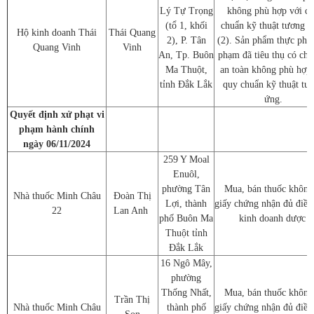
Lý Tự Trọng
không phù hợp với q
(tổ 1, khối
chuẩn kỹ thuật tương ứ
Hộ kinh doanh Thái
Thái Quang
2), P. Tân
(2). Sản phẩm thực phẩ
Quang Vinh
Vinh
An, Tp. Buôn
phạm đã tiêu thụ có chỉ 
Ma Thuột,
an toàn không phù hợp 
tỉnh Đắk Lắk
quy chuẩn kỹ thuật tư
ứng.
Quyết định xử phạt vi
phạm hành chính
ngày 06/11/2024
259 Y Moal
Enuôl,
phường Tân
Mua, bán thuốc không
Nhà thuốc Minh Châu
Đoàn Thị
Lợi, thành
giấy chứng nhận đủ điều
22
Lan Anh
phố Buôn Ma
kinh doanh dược
Thuột tỉnh
Đắk Lắk
16 Ngô Mây,
phường
Thống Nhất,
Mua, bán thuốc không
Trần Thị
Nhà thuốc Minh Châu
thành phố
giấy chứng nhận đủ điều