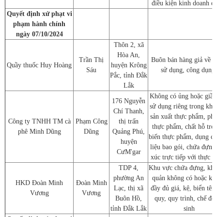
điều kiện kinh doanh d
Quyết định xử phạt vi
phạm hành chính
ngày 07/10/2024
Thôn 2, xã
Hòa An,
Trần Thị
Buôn bán hàng giả về gi
Quầy thuốc Huy Hoàng
huyện Krông
Sáu
sử dụng, công dụng
Pắc, tỉnh Đắk
Lắk
Không có ủng hoặc giầy
176 Nguyễn
sử dụng riêng trong khu
Chí Thanh,
sản xuất thực phẩm, phụ
Công ty TNHH TM cà
Phạm Công
thị trấn
thực phẩm, chất hỗ trợ
phê Minh Dũng
Dũng
Quảng Phú,
biến thực phẩm, dụng cụ
huyện
liệu bao gói, chứa đựng 
CưM'gar
xúc trực tiếp với thực 
TDP 4,
Khu vực chứa đựng, kho
phường An
quản không có hoặc kh
HKD Đoàn Minh
Đoàn Minh
Lạc, thị xã
đầy đủ giá, kệ, biển tên,
Vương
Vương
Buôn Hồ,
quy, quy trình, chế độ
tỉnh Đắk Lắk
sinh