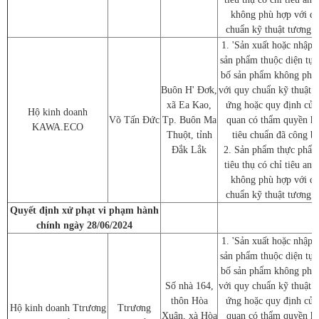
không phù hợp với q
chuẩn kỹ thuật tương 
1. 'Sản xuất hoặc nhập 
sản phẩm thuộc diện tự 
bố sản phẩm không phù
Buôn H' Đơk,
với quy chuẩn kỹ thuật 
xã Ea Kao,
ứng hoặc quy định của
Hộ kinh doanh
Võ Tấn Đức
Tp. Buôn Ma
quan có thẩm quyền h
KAWA.ECO
Thuột, tỉnh
tiêu chuẩn đã công b
Đắk Lắk
2. Sản phẩm thực phẩm
tiêu thụ có chỉ tiêu an 
không phù hợp với q
chuẩn kỹ thuật tương 
Quyết định xử phạt vi phạm hành
chính ngày 28/06/2024
1. 'Sản xuất hoặc nhập 
sản phẩm thuộc diện tự 
bố sản phẩm không phù
Số nhà 164,
với quy chuẩn kỹ thuật 
thôn Hòa
ứng hoặc quy định của
Hộ kinh doanh Ttrương
Ttrương
Xuân, xà Hòa
quan có thẩm quyền h