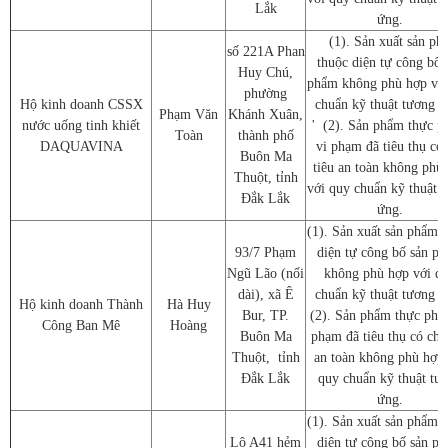
Lắk
ứng.
(1). Sản xuất sản ph
số 221A Phan
thuộc diện tự công bố 
Huy Chú,
phẩm không phù hợp với
phường
Hộ kinh doanh CSSX
chuẩn kỹ thuật tương ứ
Phạm Văn
Khánh Xuân,
nước uống tinh khiết
' (2). Sản phẩm thực 
Toàn
thành phố
DAQUAVINA
vi phạm đã tiêu thụ có 
Buôn Ma
tiêu an toàn không phù
Thuột, tỉnh
với quy chuẩn kỹ thuật 
Đắk Lắk
ứng.
(1). Sản xuất sản phẩm 
93/7 Phạm
diện tự công bố sản p
Ngũ Lão (nối
không phù hợp với q
dài), xã Ê
chuẩn kỹ thuật tương ứ
Hộ kinh doanh Thành
Hà Huy
Bur, TP.
(2). Sản phẩm thực phẩ
Công Ban Mê
Hoàng
Buôn Ma
phạm đã tiêu thụ có chỉ 
Thuột, tỉnh
an toàn không phù hợp 
Đắk Lắk
quy chuẩn kỹ thuật tư
ứng.
(1). Sản xuất sản phẩm 
Lô A41 hẻm
diện tự công bố sản p