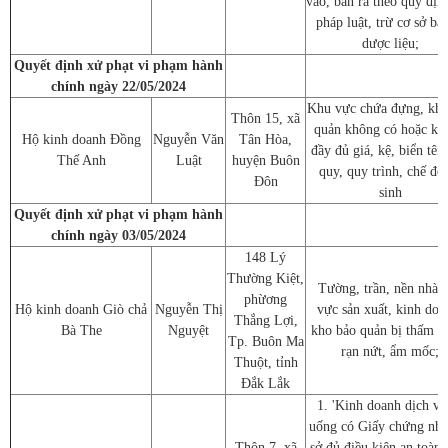
vào, bán ra theo quy địn
pháp luật, trừ cơ sở bán
dược liệu;
Quyết định xử phạt vi phạm hành
chính ngày 22/05/2024
Khu vực chứa đựng, kho
Thôn 15, xã
quản không có hoặc kh
Hộ kinh doanh Đồng
Nguyễn Văn
Tân Hòa,
đầy đủ giá, kệ, biển tên,
Thế Anh
Luật
huyện Buôn
quy, quy trình, chế độ
Đôn
sinh
Quyết định xử phạt vi phạm hành
chính ngày 03/05/2024
148 Lý
Thường Kiệt,
Tường, trần, nền nhà 
phừơng
Hộ kinh doanh Giò chả
Nguyễn Thị
vực sản xuất, kinh doa
Thắng Lợi,
Bà The
Nguyệt
kho bảo quản bị thấm n
Tp. Buôn Ma
rạn nứt, ẩm mốc;
Thuột, tỉnh
Đắk Lắk
1. 'Kinh doanh dịch vụ
uống có Giấy chứng nhậ
Thôn 7, xã
sở đủ điều kiện an toàn 