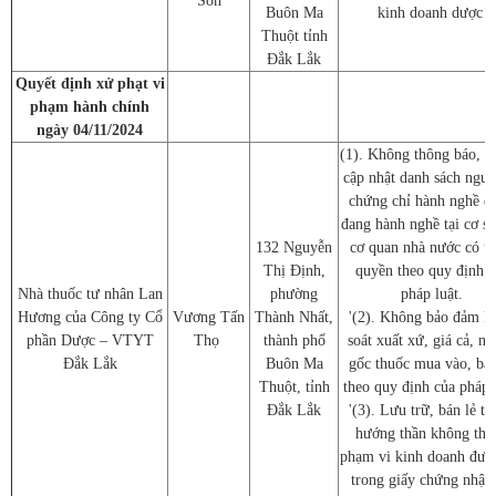
Son
Buôn Ma
kinh doanh dược
Thuột tỉnh
Đắk Lắk
Quyết định xử phạt vi
phạm hành chính
ngày 04/11/2024
(1). Không thông báo, 
cập nhật danh sách ngườ
chứng chỉ hành nghề d
đang hành nghề tại cơ s
132 Nguyễn
cơ quan nhà nước có t
Thị Định,
quyền theo quy định c
Nhà thuốc tư nhân Lan
phường
pháp luật.
Hương của Công ty Cổ
Vương Tấn
Thành Nhất,
'(2). Không bảo đảm k
phần Dược – VTYT
Thọ
thành phố
soát xuất xứ, giá cả, n
Đắk Lắk
Buôn Ma
gốc thuốc mua vào, bán
Thuột, tỉnh
theo quy định của pháp l
Đắk Lắk
'(3). Lưu trữ, bán lẻ t
hướng thần không thu
phạm vi kinh doanh đượ
trong giấy chứng nhận