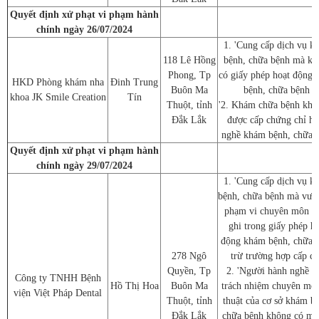
Quyết định xử phạt vi phạm hành
chính ngày 26/07/2024
1. 'Cung cấp dịch vụ k
118 Lê Hồng
bệnh, chữa bệnh mà kh
Phong, Tp
có giấy phép hoạt động
HKD Phòng khám nha
Đinh Trung
Buôn Ma
bệnh, chữa bệnh
khoa JK Smile Creation
Tín
Thuột, tỉnh
'2. Khám chữa bệnh khi
Đắk Lắk
được cấp chứng chỉ h
nghề khám bệnh, chữa 
Quyết định xử phạt vi phạm hành
chính ngày 29/07/2024
1. 'Cung cấp dịch vụ k
bệnh, chữa bệnh mà vượ
phạm vi chuyên môn đ
ghi trong giấy phép ho
động khám bệnh, chữa 
278 Ngô
trừ trường hợp cấp c
Quyền, Tp
2. 'Người hành nghề c
Công ty TNHH Bệnh
Hồ Thị Hoa
Buôn Ma
trách nhiệm chuyên mô
viện Việt Pháp Dental
Thuột, tỉnh
thuật của cơ sở khám b
Đắk Lắk
chữa bệnh không có mặt