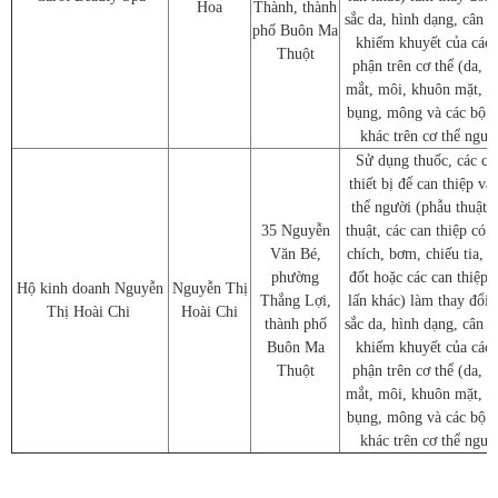
Hoa
Thành, thành
sắc da, hình dạng, cân n
phố Buôn Ma
khiếm khuyết của các 
Thuột
phận trên cơ thể (da, m
mắt, môi, khuôn mặt, n
bụng, mông và các bộ 
khác trên cơ thể ngườ
Sử dụng thuốc, các ch
thiết bị để can thiệp và
thể người (phẫu thuật, 
35 Nguyễn
thuật, các can thiệp có t
Văn Bé,
chích, bơm, chiếu tia, s
phường
đốt hoặc các can thiệp
Hộ kinh doanh Nguyễn
Nguyễn Thị
Thắng Lợi,
lấn khác) làm thay đổi
Thị Hoài Chi
Hoài Chi
thành phố
sắc da, hình dạng, cân n
Buôn Ma
khiếm khuyết của các 
Thuột
phận trên cơ thể (da, m
mắt, môi, khuôn mặt, n
bụng, mông và các bộ 
khác trên cơ thể ngườ