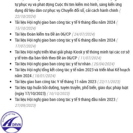
tự phục vụ và phát động Cuộc thi tìm kiếm mô hình, sáng kiến ứng
dụng dữ liệu dân cư phục vụ Chuyển đổi số, cải cách hành chính
(
22/10/2024)
Tải liệu Hội nghị giao ban công tác y tế 9 tháng đầu năm 2024
(
15/10/2024)
Tài liệu Đoàn kiểm tra Đề án 06/CP
( 24/07/2024)
Tài liệu Hội nghị giao ban công tác y tế 6 tháng đầu năm 2024
(
17/07/2024)
Tài liệu Hội nghị triển khai giải pháp Kiosk y tế thông minh tại các cơ sở
y tế trên địa bàn tỉnh theo Đề án 06/CP
( 11/07/2024)
Tài liệu Hội nghị giao ban công tác y tế tư nhân
( 25/04/2024)
Tài liệu Hội nghị tổng kết công tác y tế năm 2023 và triển khai Kế hoạch
năm 2024
( 18/01/2024)
Tài liệu giao ban công tác Y tế tháng 11 năm 2023
( 22/11/2023)
Tài liệu tập huấn bồi dưỡng, tuyên truyền, phổ biến, giáo dục pháp luật
(ngày 17/10/2023)
( 10/10/2023)
Tài liệu Hội nghị giao ban công tác y tế 9 tháng đầu năm 2023
(
27/09/2023)