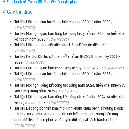
Facebook
Tweet
Mail
Google-plus
Các tin khác
Tài liệu Hội nghị cán bộ công chức cơ quan Sở Y tế năm 2026
(
18/01/2026)
Tài liệu Hội nghị giao ban tổng kết công tác y tế năm 2025 và triển khai
kế hoạch năm 2026
( 12/01/2026)
Tài liệu Hội nghị tổng kết triển khai Hồ sơ Bệnh án điện tử
(
21/10/2025)
Tài liệu Đại hội Chi bộ cơ quan Sở Y tế lần thứ XVII, nhiệm kỳ 2025 -
2027
( 04/06/2025)
Tài liệu Hội nghị giao ban công tác y tế quý I năm 2025
( 24/04/2025)
Tài liệu Hội nghị cán bộ công chức cơ quan Sở Y tế năm 2025
(
15/01/2025)
Tài liệu Hội nghị Tổng kết công tác Đảng năm 2024, triển khai nhiệm vụ
xây dựng Đảng năm 2025
( 15/01/2025)
Tài liệu Hội nghị giao ban tổng kết công tác y tế năm 2024 và triển khai
kế hoạch năm 2025
( 10/01/2025)
Tài liệu Lễ công bố triển khai mô hình khám chữa bệnh sử dụng Kiosk
tự phục vụ và phát động Cuộc thi tìm kiếm mô hình, sáng kiến ứng
dụng dữ liệu dân cư phục vụ Chuyển đổi số, cải cách hành chính
(
22/10/2024)