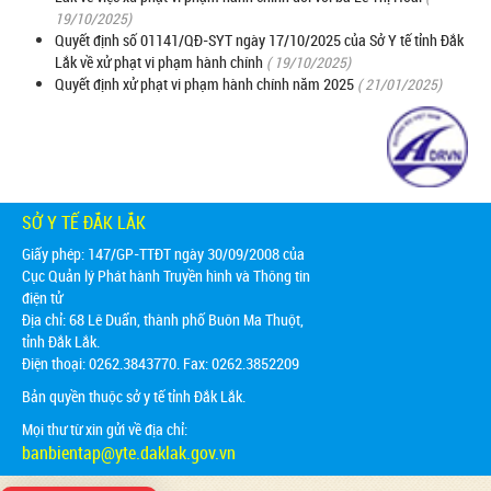
19/10/2025)
Quyết định số 01141/QĐ-SYT ngày 17/10/2025 của Sở Y tế tỉnh Đắk
Lắk về xử phạt vi phạm hành chính
( 19/10/2025)
Quyết định xử phạt vi phạm hành chính năm 2025
( 21/01/2025)
SỞ Y TẾ ĐẮK LẮK
Giấy phép: 147/GP-TTĐT ngày 30/09/2008 của
Cục Quản lý Phát hành Truyền hình và Thông tin
điện tử
Địa chỉ:
68 Lê Duẩn, thành phố Buôn Ma Thuột,
tỉnh Đắk Lắk.
Điện thoại: 0262.3843770. Fax: 0262.3852209
Bản quyền thuộc sở y tế tỉnh Đắk Lắk.
Mọi thư từ xin gửi về địa chỉ:
banbientap@yte.daklak.gov.vn