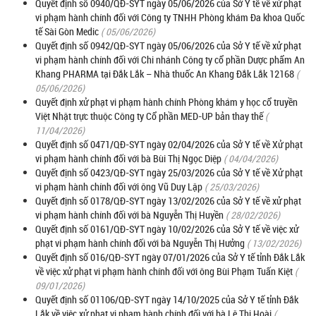
Quyết định số 0940/QĐ-SYT ngày 05/06/2026 của Sở Y tế về xử phạt
vi phạm hành chính đối với Công ty TNHH Phòng khám Đa khoa Quốc
tế Sài Gòn Medic
( 05/06/2026)
Quyết định số 0942/QĐ-SYT ngày 05/06/2026 của Sở Y tế về xử phạt
vi phạm hành chính đối với Chi nhánh Công ty cổ phần Dược phẩm An
Khang PHARMA tại Đắk Lắk – Nhà thuốc An Khang Đắk Lắk 12168
(
05/06/2026)
Quyết định xử phạt vi phạm hành chính Phòng khám y học cổ truyền
Việt Nhật trực thuộc Công ty Cổ phần MED-UP bản thay thế
(
11/04/2026)
Quyết định số 0471/QĐ-SYT ngày 02/04/2026 của Sở Y tế về Xử phạt
vi phạm hành chính đối với bà Bùi Thị Ngọc Diệp
( 04/04/2026)
Quyết định số 0423/QĐ-SYT ngày 25/03/2026 của Sở Y tế về Xử phạt
vi phạm hành chính đối với ông Vũ Duy Lập
( 25/03/2026)
Quyết định số 0178/QĐ-SYT ngày 13/02/2026 của Sở Y tế về xử phạt
vi phạm hành chính đối với bà Nguyễn Thị Huyền
( 28/02/2026)
Quyết định số 0161/QĐ-SYT ngày 10/02/2026 của Sở Y tế về việc xử
phạt vi phạm hành chính đối với bà Nguyễn Thị Hưởng
( 13/02/2026)
Quyết định số 016/QĐ-SYT ngày 07/01/2026 của Sở Y tế tỉnh Đắk Lắk
về việc xử phạt vi phạm hành chính đối với ông Bùi Phạm Tuấn Kiệt
(
09/01/2026)
Quyết định số 01106/QĐ-SYT ngày 14/10/2025 của Sở Y tế tỉnh Đắk
Lắk về việc xử phạt vi phạm hành chính đối với bà Lê Thị Hoài
(