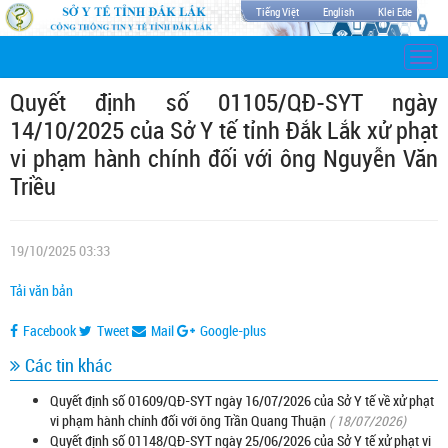
Tiếng Việt
English
Klei Ede
Togg
navi
Quyết định số 01105/QĐ-SYT ngày
14/10/2025 của Sở Y tế tỉnh Đắk Lắk xử phạt
vi phạm hành chính đối với ông Nguyễn Văn
Triều
19/10/2025 03:33
Tải văn bản
Facebook
Tweet
Mail
Google-plus
Các tin khác
Quyết định số 01609/QĐ-SYT ngày 16/07/2026 của Sở Y tế về xử phạt
vi phạm hành chính đối với ông Trần Quang Thuận
( 18/07/2026)
Quyết định số 01148/QĐ-SYT ngày 25/06/2026 của Sở Y tế xử phạt vi