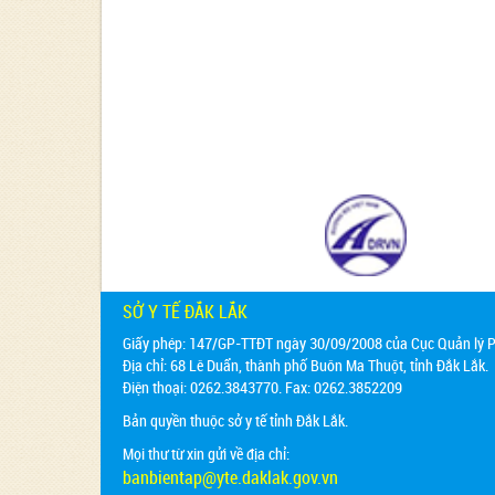
SỞ Y TẾ ĐẮK LẮK
Giấy phép: 147/GP-TTĐT ngày 30/09/2008 của Cục Quản lý Ph
Địa chỉ:
68 Lê Duẩn, thành phố Buôn Ma Thuột, tỉnh Đắk Lắk.
Điện thoại: 0262.3843770. Fax: 0262.3852209
Bản quyền thuộc sở y tế tỉnh Đắk Lắk.
Mọi thư từ xin gửi về địa chỉ:
banbientap@yte.daklak.gov.vn