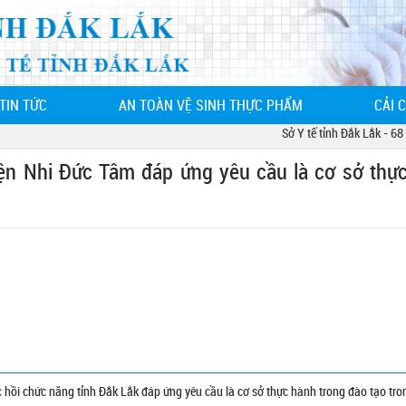
TIN TỨC
AN TOÀN VỆ SINH THỰC PHẨM
CẢI 
Sở Y tế tỉnh Đắk Lắk - 68 Lê
ện Nhi Đức Tâm đáp ứng yêu cầu là cơ sở thự
hồi chức năng tỉnh Đắk Lắk đáp ứng yêu cầu là cơ sở thực hành trong đào tạo tro