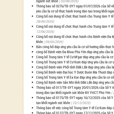
ngành sức khỏe
( 03/08/2026)
Thông báo số 0276/TB-SYT ngày 01/07/2026 của Sở về v
yêu cầu là cơ sở thực hành trong đào tạo trong khối ng
Công bố nội dung tổ chức thực hành cho Trung tâm Y tế 
28/06/2026)
Công bố nội dung tổ chức thực hành cho Trung tâm Y tế
12/06/2026)
Công bố nội dung tổ chức thực hành cho Bệnh viện Đa k
khỏe
( 09/05/2026)
Bản công bố đáp ứng yêu cầu là cơ sở hướng dẫn thực h
công bố Bệnh viện Đa khoa Phú Yên đáp ứng yêu cầu là 
Công bố Trung tâm Y tế Cư M’gar đáp ứng yêu cầu là cơ
Công bố Trung tâm Y tế Cư Kuin đáp ứng yêu cầu là cơ 
Công bố Bệnh viện Phổi tỉnh Đắk Lắk đáp ứng yêu cầu là
Công bố Bệnh viện Đại học Y Dược Buôn Ma Thuột đáp ứn
Công bố Trung tâm Y tế Ea Kar đáp ứng yêu cầu là cơ s
Công bố Bệnh viện Sản Nhi tỉnh Đắk Lắk đáp ứng yêu cầ
Thông báo số 017/TB-SYT ngày 20/01/2026 của Sở Y tế v
trong đào tạo khối ngành sức khỏe BV YHCT Phú Yên
(
Thông báo số 0175/TB-SYT ngày 16/12/2025 của Sở Y tế
tạo khối ngành sức khỏe
( 23/12/2025)
Thông báo về việc công bố Trung tâm Y tế Cư Kuin đáp ứ
Thông báo số 0137/TB-SYT ngày 17/11/2025 của Sở Y tế