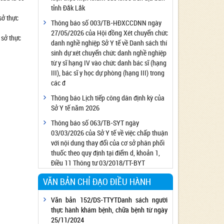
tỉnh Đắk Lắk
Công bố đủ điều kiện cung cấp dịch vụ diệt
sở thực
côn trùng, diệt khuẩn bằng chế phẩm
Thông báo số 003/TB-HĐXCCDNN ngày
27/05/2026 của Hội đồng Xét chuyển chức
Công bố cơ sở đủ điều kiện quan trắc môi
 sở thực
danh nghề nghiệp Sở Y tế về Danh sách thí
trường lao động
sinh dự xét chuyển chức danh nghề nghiệp
Công bố hồ sơ về trang thiết bị y tế
từ y sĩ hạng IV vào chức danh bác sĩ (hạng
Công bố cơ sở đủ điều kiện tiêm chủng
III), bác sĩ y học dự phòng (hạng III) trong
các đ
Cơ sở Massage đủ điều kiện hoạt động
Thông báo Lịch tiếp công dân định kỳ của
Cơ sở thẩm mỹ đủ điều kiện hoạt động
Sở Y tế năm 2026
Thông báo số 063/TB-SYT ngày
03/03/2026 của Sở Y tế về việc chấp thuận
với nội dung thay đổi của cơ sở phân phối
thuốc theo quy định tại điểm d, khoản 1,
Điều 11 Thông tư 03/2018/TT-BYT
VĂN BẢN CHỈ ĐẠO ĐIỀU HÀNH
Văn bản 152/DS-TTYTDanh sách người
thực hành khám bệnh, chữa bệnh từ ngày
25/11/2024