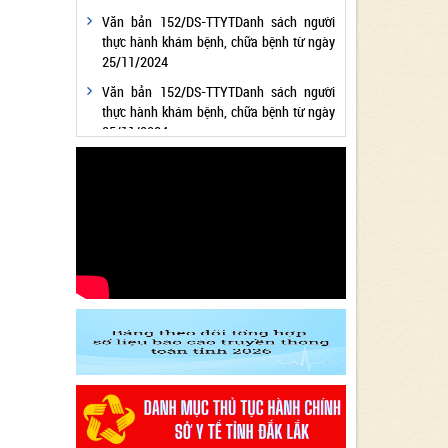
Văn bản 152/DS-TTYTDanh sách người
thực hành khám bệnh, chữa bệnh từ ngày
25/11/2024
Văn bản 152/DS-TTYTDanh sách người
thực hành khám bệnh, chữa bệnh từ ngày
25/11/2024
Văn bản 24/KH-SYTvề việc thực hiện
Chương trình hành động thực hiện Nghị
quyết số 01/NQ-CP ngày 05/01/2024 của
Chính phủ về nhiệm vụ, giải pháp chủ yếu
thực hiện Kế hoạch phát triển kinh tế - xã
hội và Dự toán ngân sách nhà nước năm
2024 - Lĩnh vực Y tế
Văn bản 24/KH-SYT về việc thực hiện
Chương trình hành động thực hiện Nghị
quyết số 01/NQ-CP ngày 05/01/2024 của
Chính phủ về nhiệm vụ, giải pháp chủ yếu
thực hiện Kế hoạch phát triển kinh tế - xã
hội và Dự toán ngân sách nhà nước năm
2024 - Lĩnh vực Y tế