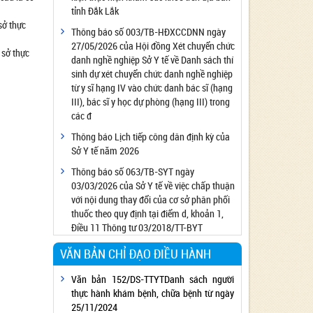
tỉnh Đắk Lắk
Công bố đủ điều kiện cung cấp dịch vụ diệt
sở thực
côn trùng, diệt khuẩn bằng chế phẩm
Thông báo số 003/TB-HĐXCCDNN ngày
27/05/2026 của Hội đồng Xét chuyển chức
Công bố cơ sở đủ điều kiện quan trắc môi
 sở thực
danh nghề nghiệp Sở Y tế về Danh sách thí
trường lao động
sinh dự xét chuyển chức danh nghề nghiệp
Công bố hồ sơ về trang thiết bị y tế
từ y sĩ hạng IV vào chức danh bác sĩ (hạng
Công bố cơ sở đủ điều kiện tiêm chủng
III), bác sĩ y học dự phòng (hạng III) trong
các đ
Cơ sở Massage đủ điều kiện hoạt động
Thông báo Lịch tiếp công dân định kỳ của
Cơ sở thẩm mỹ đủ điều kiện hoạt động
Sở Y tế năm 2026
Thông báo số 063/TB-SYT ngày
03/03/2026 của Sở Y tế về việc chấp thuận
với nội dung thay đổi của cơ sở phân phối
thuốc theo quy định tại điểm d, khoản 1,
Điều 11 Thông tư 03/2018/TT-BYT
VĂN BẢN CHỈ ĐẠO ĐIỀU HÀNH
Văn bản 152/DS-TTYTDanh sách người
thực hành khám bệnh, chữa bệnh từ ngày
25/11/2024