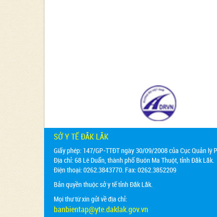
SỞ Y TẾ ĐẮK LẮK
Giấy phép: 147/GP-TTĐT ngày 30/09/2008 của Cục Quản lý Ph
Địa chỉ:
68 Lê Duẩn, thành phố Buôn Ma Thuột, tỉnh Đắk Lắk.
Điện thoại: 0262.3843770. Fax: 0262.3852209
Bản quyền thuộc sở y tế tỉnh Đắk Lắk.
Mọi thư từ xin gửi về địa chỉ:
banbientap@yte.daklak.gov.vn