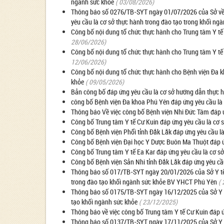
ngành sức khỏe
( 03/08/2026)
Thông báo số 0276/TB-SYT ngày 01/07/2026 của Sở về v
yêu cầu là cơ sở thực hành trong đào tạo trong khối ng
Công bố nội dung tổ chức thực hành cho Trung tâm Y tế 
28/06/2026)
Công bố nội dung tổ chức thực hành cho Trung tâm Y tế
12/06/2026)
Công bố nội dung tổ chức thực hành cho Bệnh viện Đa k
khỏe
( 09/05/2026)
Bản công bố đáp ứng yêu cầu là cơ sở hướng dẫn thực h
công bố Bệnh viện Đa khoa Phú Yên đáp ứng yêu cầu là 
Thông báo Về việc công bố Bệnh viện Nhi Đức Tâm đáp ứ
Công bố Trung tâm Y tế Cư Kuin đáp ứng yêu cầu là cơ 
Công bố Bệnh viện Phổi tỉnh Đắk Lắk đáp ứng yêu cầu là
Công bố Bệnh viện Đại học Y Dược Buôn Ma Thuột đáp ứn
Công bố Trung tâm Y tế Ea Kar đáp ứng yêu cầu là cơ s
Công bố Bệnh viện Sản Nhi tỉnh Đắk Lắk đáp ứng yêu cầ
Thông báo số 017/TB-SYT ngày 20/01/2026 của Sở Y tế v
trong đào tạo khối ngành sức khỏe BV YHCT Phú Yên
(
Thông báo số 0175/TB-SYT ngày 16/12/2025 của Sở Y tế
tạo khối ngành sức khỏe
( 23/12/2025)
Thông báo về việc công bố Trung tâm Y tế Cư Kuin đáp ứ
Thông báo số 0137/TB-SYT ngày 17/11/2025 của Sở Y tế