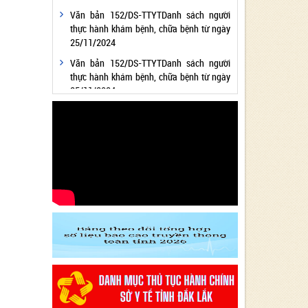
Văn bản 152/DS-TTYTDanh sách người
thực hành khám bệnh, chữa bệnh từ ngày
25/11/2024
Văn bản 152/DS-TTYTDanh sách người
thực hành khám bệnh, chữa bệnh từ ngày
25/11/2024
Văn bản 24/KH-SYTvề việc thực hiện
Chương trình hành động thực hiện Nghị
quyết số 01/NQ-CP ngày 05/01/2024 của
Chính phủ về nhiệm vụ, giải pháp chủ yếu
thực hiện Kế hoạch phát triển kinh tế - xã
hội và Dự toán ngân sách nhà nước năm
2024 - Lĩnh vực Y tế
Văn bản 24/KH-SYT về việc thực hiện
Chương trình hành động thực hiện Nghị
quyết số 01/NQ-CP ngày 05/01/2024 của
Chính phủ về nhiệm vụ, giải pháp chủ yếu
thực hiện Kế hoạch phát triển kinh tế - xã
hội và Dự toán ngân sách nhà nước năm
2024 - Lĩnh vực Y tế