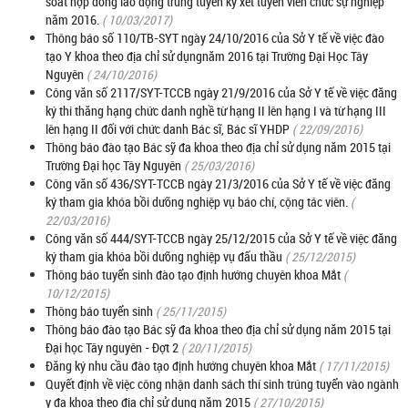
soát hợp đồng lao động trúng tuyển kỳ xét tuyển viên chức sự nghiệp
năm 2016.
( 10/03/2017)
Thông báo số 110/TB-SYT ngày 24/10/2016 của Sở Y tế về việc đào
tạo Y khoa theo địa chỉ sử dụngnăm 2016 tại Trường Đại Học Tây
Nguyên
( 24/10/2016)
Công văn số 2117/SYT-TCCB ngày 21/9/2016 của Sở Y tế về việc đăng
ký thi thăng hạng chức danh nghề từ hạng II lên hạng I và từ hạng III
lên hạng II đối với chức danh Bác sĩ, Bác sĩ YHDP
( 22/09/2016)
Thông báo đào tạo Bác sỹ đa khoa theo địa chỉ sử dụng năm 2015 tại
Trường Đại học Tây Nguyên
( 25/03/2016)
Công văn số 436/SYT-TCCB ngày 21/3/2016 của Sở Y tế về việc đăng
ký tham gia khóa bồi dưỡng nghiệp vụ báo chí, cộng tác viên.
(
22/03/2016)
Công văn số 444/SYT-TCCB ngày 25/12/2015 của Sở Y tế về việc đăng
ký tham gia khóa bồi dưỡng nghiệp vụ đấu thầu
( 25/12/2015)
Thông báo tuyển sinh đào tạo định hướng chuyên khoa Mắt
(
10/12/2015)
Thông báo tuyển sinh
( 25/11/2015)
Thông báo đào tạo Bác sỹ đa khoa theo địa chỉ sử dụng năm 2015 tại
Đại học Tây nguyên - Đợt 2
( 20/11/2015)
Đăng ký nhu cầu đào tạo định hướng chuyên khoa Mắt
( 17/11/2015)
Quyết định về việc công nhận danh sách thí sinh trúng tuyển vào ngành
y đa khoa theo địa chỉ sử dụng năm 2015
( 27/10/2015)