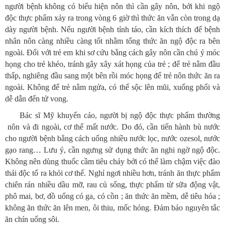
người bệnh không có biểu hiện nôn thì cần gây nôn, bởi khi ngộ
độc thực phẩm xảy ra trong vòng 6 giờ thì thức ăn vẫn còn trong dạ
dày người bệnh. Nếu người bệnh tỉnh táo, cần kích thích để bệnh
nhân nôn càng nhiều càng tốt nhằm tống thức ăn ngộ độc ra bên
ngoài. Đối với trẻ em khi sơ cứu bằng cách gây nôn cần chú ý móc
họng cho trẻ khéo, tránh gây xây xát họng của trẻ ; để trẻ nằm đầu
thấp, nghiêng đầu sang một bên rồi móc họng để trẻ nôn thức ăn ra
ngoài. Không để trẻ nằm ngửa, có thể sộc lên mũi, xuống phổi và
dễ dẫn đến tử vong.
Bác sĩ Mỹ khuyến cáo, người bị ngộ độc thực phẩm thường
nôn và đi ngoài, cơ thể mất nước. Do đó, cần tiến hành bù nước
cho người bệnh bằng cách uống nhiều nước lọc, nước ozesol, nước
gạo rang… Lưu ý, cần ngưng sử dụng thức ăn nghi ngờ ngộ độc.
Không nên dùng thuốc cầm tiêu chảy bởi có thể làm chậm việc đào
thải độc tố ra khỏi cơ thể. Nghỉ ngơi nhiều hơn, tránh ăn thực phẩm
chiên rán nhiều dầu mỡ, rau củ sống, thực phẩm từ sữa động vật,
phô mai, bơ, đồ uống có ga, có cồn ; ăn thức ăn mềm, dễ tiêu hóa ;
không ăn thức ăn lên men, ôi thiu, mốc hỏng. Đảm bảo nguyên tắc
ăn chín uống sôi.