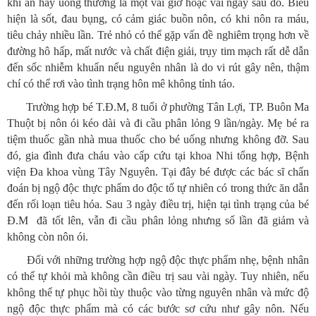
khi ăn hay uống thường là một vài giờ hoặc vài ngày sau đó. Biểu
hiện là sốt, đau bụng, có cảm giác buồn nôn, có khi nôn ra máu,
tiêu chảy nhiều lần. Trẻ nhỏ có thể gặp vấn đề nghiêm trọng hơn về
đường hô hấp, mất nước và chất điện giải, trụy tim mạch rất dễ dẫn
đến sốc nhiễm khuẩn nếu nguyên nhân là do vi rút gây nên, thậm
chí có thể rơi vào tình trạng hôn mê không tỉnh táo.
Trường hợp bé T.Đ.M, 8 tuổi ở phường Tân Lợi, TP. Buôn Ma
Thuột bị nôn ói kéo dài và đi cầu phân lỏng 9 lần/ngày. Mẹ bé ra
tiệm thuốc gần nhà mua thuốc cho bé uống nhưng không đỡ. Sau
đó, gia đình đưa cháu vào cấp cứu tại khoa Nhi tổng hợp, Bệnh
viện Đa khoa vùng Tây Nguyên. Tại đây bé được các bác sĩ chẩn
đoán bị ngộ độc thực phẩm do độc tố tự nhiên có trong thức ăn dẫn
đến rối loạn tiêu hóa. Sau 3 ngày điều trị, hiện tại tình trạng của bé
Đ.M đã tốt lên, vẫn đi cầu phân lỏng nhưng số lần đã giảm và
không còn nôn ói.
Đối với những trường hợp ngộ độc thực phẩm nhẹ, bệnh nhân
có thể tự khỏi mà không cần điều trị sau vài ngày. Tuy nhiên, nếu
không thể tự phục hồi tùy thuộc vào từng nguyên nhân và mức độ
ngộ độc thực phẩm mà có các bước sơ cứu như gây nôn. Nếu