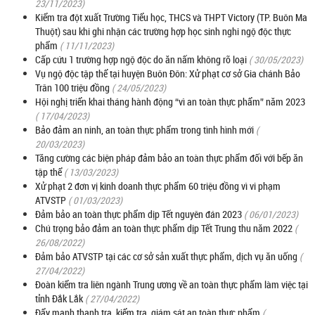
23/11/2023)
Kiểm tra đột xuất Trường Tiểu học, THCS và THPT Victory (TP. Buôn Ma
Thuột) sau khi ghi nhận các trường hợp học sinh nghi ngộ độc thực
phẩm
( 11/11/2023)
Cấp cứu 1 trường hợp ngộ độc do ăn nấm không rõ loại
( 30/05/2023)
Vụ ngộ độc tập thể tại huyện Buôn Đôn: Xử phạt cơ sở Gia chánh Bảo
Trân 100 triệu đồng
( 24/05/2023)
Hội nghị triển khai tháng hành động “vì an toàn thực phẩm” năm 2023
( 17/04/2023)
Bảo đảm an ninh, an toàn thực phẩm trong tình hình mới
(
20/03/2023)
Tăng cường các biện pháp đảm bảo an toàn thực phẩm đối với bếp ăn
tập thể
( 13/03/2023)
Xử phạt 2 đơn vị kinh doanh thực phẩm 60 triệu đồng vì vi phạm
ATVSTP
( 01/03/2023)
Đảm bảo an toàn thực phẩm dịp Tết nguyên đán 2023
( 06/01/2023)
Chú trọng bảo đảm an toàn thực phẩm dịp Tết Trung thu năm 2022
(
26/08/2022)
Đảm bảo ATVSTP tại các cơ sở sản xuất thực phẩm, dịch vụ ăn uống
(
27/04/2022)
Đoàn kiểm tra liên ngành Trung ương về an toàn thực phẩm làm việc tại
tỉnh Đắk Lắk
( 27/04/2022)
Đẩy mạnh thanh tra, kiểm tra, giám sát an toàn thực phẩm
(