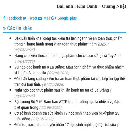
Bài, ảnh : Kim Oanh – Quang Nhật
Facebook
Tweet
Mail
Google-plus
Các tin khác
Đắk Lắk triển khai công tác kiểm tra liên ngành về an toàn thực phẩm
trong “Tháng hành động vì an toàn thực phẩm” năm 2026.
(
06/05/2026)
Nâng cao kiến thức an toàn thực phẩm cho các cơ sở tại xã Tuy An
(
14/04/2026)
Vụ ngộ độc bánh mì ở Ea Drăng: Mẫu bệnh phẩm và thực phẩm nhiễm
vi khuẩn Salmonella
( 09/04/2026)
Đắk Lắk tăng cường kiểm tra an toàn thực phẩm tại các bếp ăn tập thể
trên địa bàn tỉnh.
( 07/04/2026)
Nghi ngộ độc thực phẩm sau khi ăn bánh mì tại xã Ea Drăng
(
30/03/2026)
Bộ trưởng Bộ Y tế: Đảm bảo ATTP trong trường học là nhiệm vụ đặc
biệt quan trọng
( 20/06/2025)
Cơ sở kinh doanh trà sữa khiến 17 học sinh nhập viện bị xử phạt 25
triệu đồng
( 07/12/2023)
Điều tra, xác minh nguyên nhân 17 học sinh nghi ngộ độc trà sữa
(