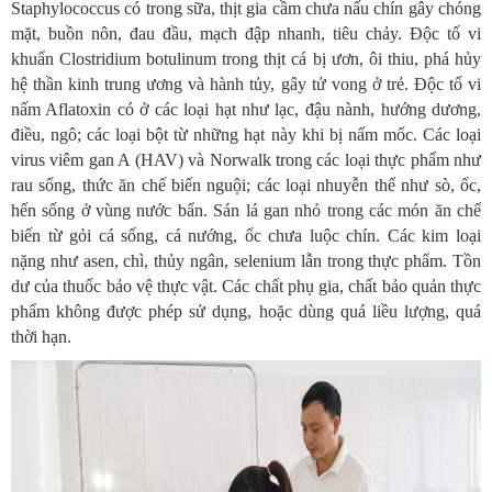
Staphylococcus có trong sữa, thịt gia cầm chưa nấu chín gây chóng
mặt, buồn nôn, đau đầu, mạch đập nhanh, tiêu chảy. Độc tố vi
khuẩn Clostridium botulinum trong thịt cá bị ươn, ôi thiu, phá hủy
hệ thần kinh trung ương và hành tủy, gây tử vong ở trẻ. Độc tố vi
nấm Aflatoxin có ở các loại hạt như lạc, đậu nành, hướng dương,
điều, ngô; các loại bột từ những hạt này khi bị nấm mốc. Các loại
virus viêm gan A (HAV) và Norwalk trong các loại thực phẩm như
rau sống, thức ăn chế biến nguội; các loại nhuyễn thể như sò, ốc,
hến sống ở vùng nước bẩn. Sán lá gan nhỏ trong các món ăn chế
biến từ gỏi cá sống, cá nướng, ốc chưa luộc chín. Các kim loại
nặng như asen, chì, thủy ngân, selenium lẫn trong thực phẩm. Tồn
dư của thuốc bảo vệ thực vật. Các chất phụ gia, chất bảo quản thực
phẩm không được phép sử dụng, hoặc dùng quá liều lượng, quá
thời hạn.