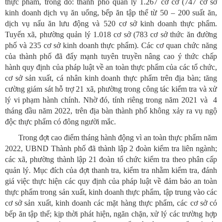
thực phẩm, trong đó: thành phố quản lý 1.267 cơ cở (747 cơ sở
kinh doanh dịch vụ ăn uống, bếp ăn tập thể từ 50 – 200 suất ăn,
dịch vụ nấu ăn lưu động và 520 cơ sở kinh doanh thực phẩm.
Tuyến xã, phường quản lý 1.018 cơ sở (783 cơ sở thức ăn đường
phố và 235 cơ sở kinh doanh thực phẩm). Các cơ quan chức năng
của thành phố đã đẩy mạnh tuyên truyền nâng cao ý thức chấp
hành quy định của pháp luật về an toàn thực phẩm của các tổ chức,
cơ sở sản xuất, cá nhân kinh doanh thực phẩm trên địa bàn; tăng
cường giám sát hỗ trợ 21 xã, phường trong công tác kiểm tra và xử
lý vi phạm hành chính. Nhờ đó, tính riêng trong năm 2021 và 4
tháng đầu năm 2022, trên địa bàn thành phố không xảy ra vụ ngộ
độc thực phẩm có đông người mắc.
Trong đợt cao điểm tháng hành động vì an toàn thực phẩm năm
2022, UBND Thành phố đã thành lập 2 đoàn kiểm tra liên ngành;
các xã, phường thành lập 21 đoàn tổ chức kiểm tra theo phân cấp
quản lý. Mục đích của đợt thanh tra, kiểm tra nhằm kiểm tra, đánh
giá việc thực hiện các quy định của pháp luật về đảm bảo an toàn
thực phẩm trong sản xuất, kinh doanh thực phẩm, tập trung vào các
cơ sở sản xuất, kinh doanh các mặt hàng thực phẩm, các cơ sở có
bếp ăn tập thể; kịp thời phát hiện, ngăn chặn, xử lý các trường hợp