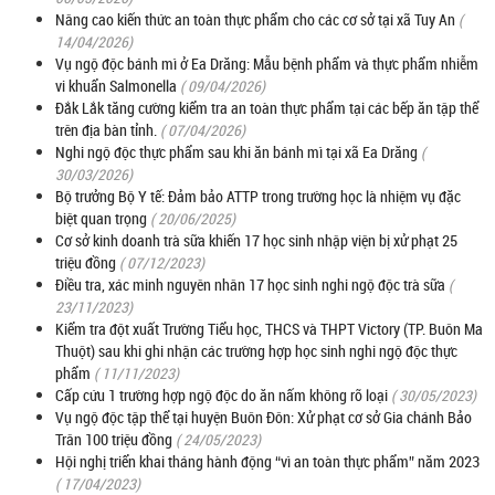
Nâng cao kiến thức an toàn thực phẩm cho các cơ sở tại xã Tuy An
(
14/04/2026)
Vụ ngộ độc bánh mì ở Ea Drăng: Mẫu bệnh phẩm và thực phẩm nhiễm
vi khuẩn Salmonella
( 09/04/2026)
Đắk Lắk tăng cường kiểm tra an toàn thực phẩm tại các bếp ăn tập thể
trên địa bàn tỉnh.
( 07/04/2026)
Nghi ngộ độc thực phẩm sau khi ăn bánh mì tại xã Ea Drăng
(
30/03/2026)
Bộ trưởng Bộ Y tế: Đảm bảo ATTP trong trường học là nhiệm vụ đặc
biệt quan trọng
( 20/06/2025)
Cơ sở kinh doanh trà sữa khiến 17 học sinh nhập viện bị xử phạt 25
triệu đồng
( 07/12/2023)
Điều tra, xác minh nguyên nhân 17 học sinh nghi ngộ độc trà sữa
(
23/11/2023)
Kiểm tra đột xuất Trường Tiểu học, THCS và THPT Victory (TP. Buôn Ma
Thuột) sau khi ghi nhận các trường hợp học sinh nghi ngộ độc thực
phẩm
( 11/11/2023)
Cấp cứu 1 trường hợp ngộ độc do ăn nấm không rõ loại
( 30/05/2023)
Vụ ngộ độc tập thể tại huyện Buôn Đôn: Xử phạt cơ sở Gia chánh Bảo
Trân 100 triệu đồng
( 24/05/2023)
Hội nghị triển khai tháng hành động “vì an toàn thực phẩm” năm 2023
( 17/04/2023)