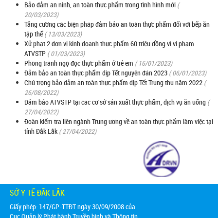
Bảo đảm an ninh, an toàn thực phẩm trong tình hình mới
(
20/03/2023)
Tăng cường các biện pháp đảm bảo an toàn thực phẩm đối với bếp ăn
tập thể
( 13/03/2023)
Xử phạt 2 đơn vị kinh doanh thực phẩm 60 triệu đồng vì vi phạm
ATVSTP
( 01/03/2023)
Phòng tránh ngộ độc thực phẩm ở trẻ em
( 16/01/2023)
Đảm bảo an toàn thực phẩm dịp Tết nguyên đán 2023
( 06/01/2023)
Chú trọng bảo đảm an toàn thực phẩm dịp Tết Trung thu năm 2022
(
26/08/2022)
Đảm bảo ATVSTP tại các cơ sở sản xuất thực phẩm, dịch vụ ăn uống
(
27/04/2022)
Đoàn kiểm tra liên ngành Trung ương về an toàn thực phẩm làm việc tại
tỉnh Đắk Lắk
( 27/04/2022)
SỞ Y TẾ ĐẮK LẮK
Giấy phép: 147/GP-TTĐT ngày 30/09/2008 của
Cục Quản lý Phát hành Truyền hình và Thông tin