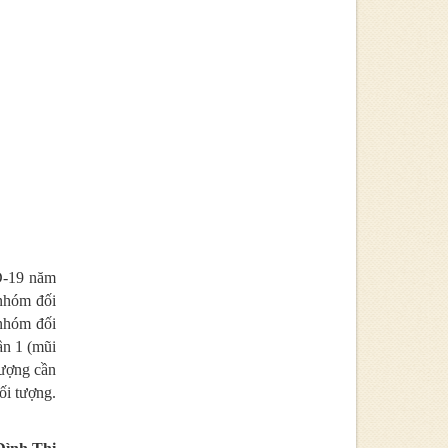
D-19 năm
nhóm đối
 nhóm đối
ần 1 (mũi
tượng cần
ối tượng.