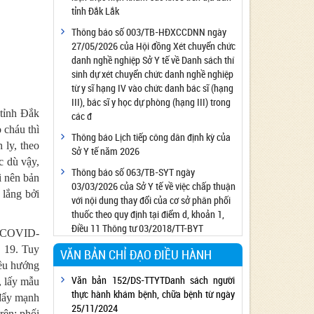
tỉnh Đắk Lắk
Công bố đủ điều kiện cung cấp dịch vụ diệt
côn trùng, diệt khuẩn bằng chế phẩm
Thông báo số 003/TB-HĐXCCDNN ngày
27/05/2026 của Hội đồng Xét chuyển chức
Công bố cơ sở đủ điều kiện quan trắc môi
danh nghề nghiệp Sở Y tế về Danh sách thí
trường lao động
sinh dự xét chuyển chức danh nghề nghiệp
Công bố hồ sơ về trang thiết bị y tế
từ y sĩ hạng IV vào chức danh bác sĩ (hạng
Công bố cơ sở đủ điều kiện tiêm chủng
III), bác sĩ y học dự phòng (hạng III) trong
 tỉnh Đắk
các đ
Cơ sở Massage đủ điều kiện hoạt động
 cháu thì
Thông báo Lịch tiếp công dân định kỳ của
Cơ sở thẩm mỹ đủ điều kiện hoạt động
 ly, theo
Sở Y tế năm 2026
c dù vậy,
Thông báo số 063/TB-SYT ngày
i nên bản
03/03/2026 của Sở Y tế về việc chấp thuận
 lắng bởi
với nội dung thay đổi của cơ sở phân phối
thuốc theo quy định tại điểm d, khoản 1,
Điều 11 Thông tư 03/2018/TT-BYT
nh COVID-
- 19. Tuy
VĂN BẢN CHỈ ĐẠO ĐIỀU HÀNH
̀u hướng
Văn bản 152/DS-TTYTDanh sách người
h, lấy mẫu
thực hành khám bệnh, chữa bệnh từ ngày
ẩy mạnh
25/11/2024
rên; phối