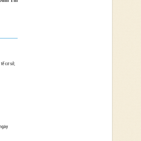
Đình Thi
tế cơ sở,
 ngày