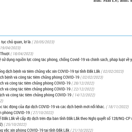
Bài: Mai Lê; ảnh: 
tục chủ quan, lơ là
( 20/05/2023)
 19/04/2023)
 Thuột
( 18/04/2023)
ề sử dụng nguồn lực công tác phòng, chống Covid-19 và chính sách, pháp luật về y 
ống dịch bệnh và tiêm chủng vắc xin COVID-19 tại tỉnh Đắk Lắk
( 02/02/2023)
dịch bệnh và công tác tiêm chủng phòng COVID-19
( 02/02/2023)
dịch và công tác tiêm chủng phòng COVID-19
( 28/12/2022)
dịch và công tác tiêm chủng phòng COVID-19
( 22/12/2022)
dịch và công tác tiêm chủng phòng COVID-19
( 14/12/2022)
2)
c tác động của đại dịch COVID-19 và các dịch bệnh mới nổi khác.
( 18/11/2022)
xin phòng COVID-19
( 27/10/2022)
Đắk Lắk về cấp độ dịch trên địa bàn tỉnh Đắk Lắk theo Nghị quyết số 128/NQ-CP
2)
( 25/10/2022)
ng vắc xin phòng COVID-19 tại tỉnh Đắk Lắk
( 21/10/2022)