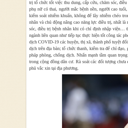
trị tổ chức tốt việc thu dung, cấp cứu, chăm sóc, điề
phụ nữ có thai, người mắc bệnh nền, người cao tuổi
kiểm soát nhiễm khuẩn, không để lây nhiễm chéo trong
nhân và chủ động nâng cao năng lực điều trị, nhất là 
sóc, điều trị bệnh nhân khi có chỉ định nhập viện…
ngành liên quan như tiếp tục thực hiện tốt công tá
dịch COVID-19 các huyện, thị xã, thành phố tuyệt đối
dịch trên địa bàn; tổ chức thanh, kiểm tra để chỉ đạo,
pháp phòng, chống dịch. Nhấn mạnh tầm quan trọng 
trong cộng đồng dân cư. Rà soát các đối tượng chưa 
phủ vắc xin tại địa phương.