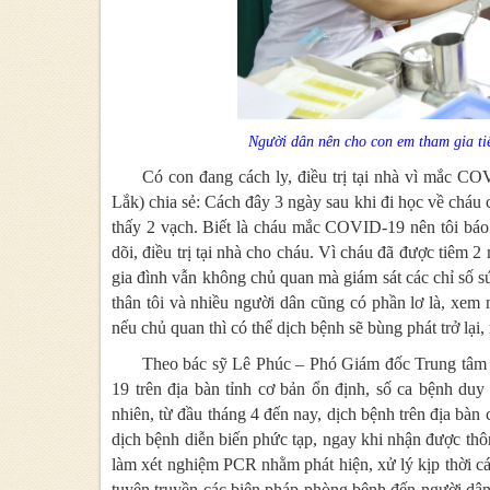
Người dân nên cho con em tham gia ti
Có con đang cách ly, điều trị tại nhà vì mắc C
Lắk) chia sẻ: Cách đây 3 ngày sau khi đi học về cháu c
thấy 2 vạch. Biết là cháu mắc COVID-19 nên tôi báo
dõi, điều trị tại nhà cho cháu. Vì cháu đã được tiêm 
gia đình vẫn không chủ quan mà giám sát các chỉ số sứ
thân tôi và nhiều người dân cũng có phần lơ là, xem 
nếu chủ quan thì có thể dịch bệnh sẽ bùng phát trở lại,
Theo bác sỹ Lê Phúc – Phó Giám đốc Trung tâm 
19 trên địa bàn tỉnh cơ bản ổn định, số ca bệnh du
nhiên, từ đầu tháng 4 đến nay, dịch bệnh trên địa bàn 
dịch bệnh diễn biến phức tạp, ngay khi nhận được t
làm xét nghiệm PCR nhằm phát hiện, xử lý kịp thời cá
tuyên truyền các biện pháp phòng bệnh đến người dân