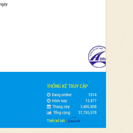
 ngày
THỐNG KÊ TRUY CẬP
Đang online:
1914
Hôm nay:
13,477
Tháng này:
3,405,808
Tổng cộng:
37,755,578
Thiết kế bởi: