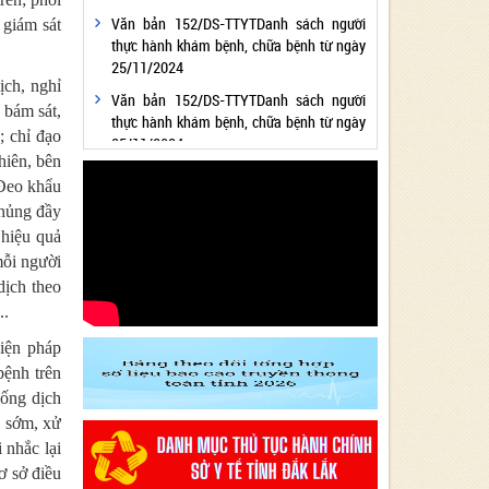
Văn bản 152/DS-TTYTDanh sách người
 giám sát
thực hành khám bệnh, chữa bệnh từ ngày
25/11/2024
ịch, nghỉ
Văn bản 152/DS-TTYTDanh sách người
g bám sát,
thực hành khám bệnh, chữa bệnh từ ngày
; chỉ đạo
25/11/2024
hiên, bên
Văn bản 24/KH-SYTvề việc thực hiện
 Đeo khẩu
Chương trình hành động thực hiện Nghị
chủng đầy
quyết số 01/NQ-CP ngày 05/01/2024 của
 hiệu quả
Chính phủ về nhiệm vụ, giải pháp chủ yếu
mỗi người
thực hiện Kế hoạch phát triển kinh tế - xã
hội và Dự toán ngân sách nhà nước năm
dịch theo
2024 - Lĩnh vực Y tế
..
Văn bản 24/KH-SYT về việc thực hiện
iện pháp
Chương trình hành động thực hiện Nghị
bệnh trên
quyết số 01/NQ-CP ngày 05/01/2024 của
hống dịch
Chính phủ về nhiệm vụ, giải pháp chủ yếu
n sớm, xử
thực hiện Kế hoạch phát triển kinh tế - xã
 nhắc lại
hội và Dự toán ngân sách nhà nước năm
2024 - Lĩnh vực Y tế
ơ sở điều