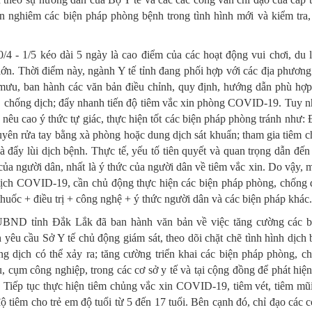
n nghiêm các biện pháp phòng bệnh trong tình hình mới và kiểm tra,
/4 - 1/5 kéo dài 5 ngày là cao điểm của các hoạt động vui chơi, du l
. Thời điểm này, ngành Y tế tỉnh đang phối hợp với các địa phươn
mưu, ban hành các văn bản điều chỉnh, quy định, hướng dẫn phù hợp
ng, chống dịch; đẩy nhanh tiến độ tiêm vắc xin phòng COVID-19. Tuy n
 nêu cao ý thức tự giác, thực hiện tốt các biện pháp phòng tránh như:
 xuyên rửa tay bằng xà phòng hoặc dung dịch sát khuẩn; tham gia tiêm 
đẩy lùi dịch bệnh. Thực tế, yếu tố tiên quyết và quan trọng dẫn đến
a người dân, nhất là ý thức của người dân về tiêm vắc xin. Do vậy, 
dịch COVID-19, cần chủ động thực hiện các biện pháp phòng, chống 
uốc + điều trị + công nghệ + ý thức người dân và các biện pháp khác.
BND tỉnh Đắk Lắk đã ban hành văn bản về việc tăng cường các b
u cầu Sở Y tế chủ động giám sát, theo dõi chặt chẽ tình hình dịch 
ng dịch có thể xảy ra; tăng cường triển khai các biện pháp phòng, c
u, cụm công nghiệp, trong các cơ sở y tế và tại cộng đồng để phát hiệ
g. Tiếp tục thực hiện tiêm chủng vắc xin COVID-19, tiêm vét, tiêm mũi
ộ tiêm cho trẻ em độ tuổi từ 5 đến 17 tuổi. Bên cạnh đó, chỉ đạo các c