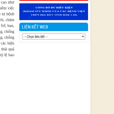
ơ cao như
Văn bản 24/KH-SYT về việc thực hiện
hiêm việc
Chương trình hành động thực hiện Nghị
quyết số 01/NQ-CP ngày 05/01/2024 của
 trị bệnh
Chính phủ về nhiệm vụ, giải pháp chủ yếu
dõi, chăm
thực hiện Kế hoạch phát triển kinh tế - xã
 Sở, ban,
LIÊN KẾT WEB
hội và Dự toán ngân sách nhà nước năm
ng, chống
2024 - Lĩnh vực Y tế
ng, chống
Văn bản 90/KH-BCĐ-PH06 thực hiện
 các biện
chiến lược Quốc gia về phòng, chống tác
thái quá
hại của Thuốc lá đến năm 2030.
tỷ lệ bao
Văn bản 27/KH-SYT thực hiện Nghị quyết
số 01/NQ-CP ngày 06/01/2023 của Chính
phủ về nhiệm vụ, giải pháp chủ yếu thực
hiện kế hoạch phát triển kinh tế - xã hội,
Dự toán ngân sách nhà nước và cải thiện
môi trường kinh doanh, nâng cao năng lực
cạnh tranh quốc gia năm 2023 Lĩnh vực Y
tế