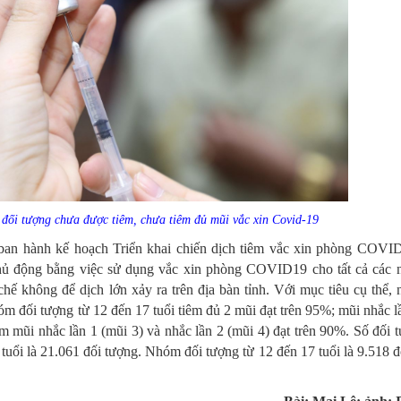
c đối tượng chưa được tiêm, chưa tiêm đủ mũi vắc xin Covid-19
an hành kế hoạch Triển khai chiến dịch tiêm vắc xin phòng COVI
chủ động bằng việc sử dụng vắc xin phòng COVID19 cho tất cả các 
hế không để dịch lớn xảy ra trên địa bàn tỉnh. Với mục tiêu cụ thể,
óm đối tượng từ 12 đến 17 tuổi tiêm đủ 2 mũi đạt trên 95%; mũi nhắc l
êm mũi nhắc lần 1 (mũi 3) và nhắc lần 2 (mũi 4) đạt trên 90%. Số đối 
uổi là 21.061 đối tượng. Nhóm đối tượng từ 12 đến 17 tuổi là 9.518 đ