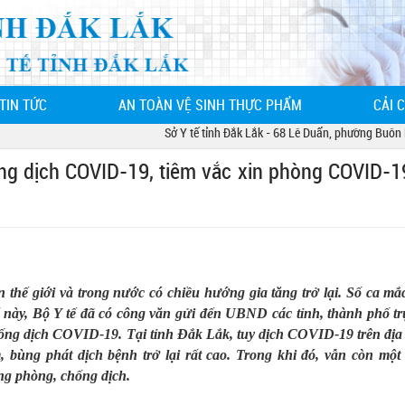
TIN TỨC
AN TOÀN VỆ SINH THỰC PHẨM
CẢI 
Sở Y tế tỉnh Đắk Lắk - 68 Lê Duẩn, phường Buôn Ma Thuột
ng dịch COVID-19, tiêm vắc xin phòng COVID-1
 thế giới và trong nước có chiều hướng gia tăng trở lại. Số ca mắ
ế này, Bộ Y tế đã có công văn gửi đến UBND các tỉnh, thành phố t
ống dịch COVID-19. Tại tỉnh Đắk Lắk, tuy dịch COVID-19 trên địa 
bùng phát dịch bệnh trở lại rất cao. Trong khi đó, vẫn còn một
ong phòng, chống dịch.