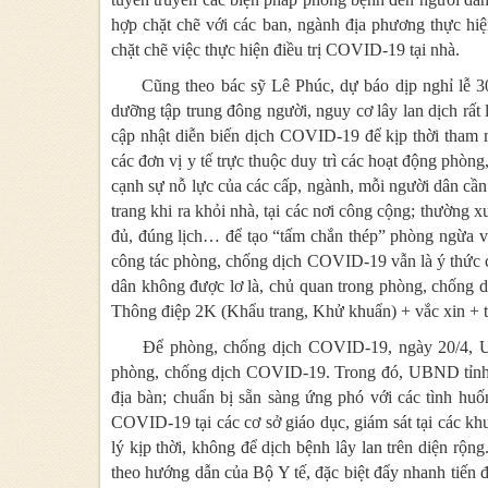
hợp chặt chẽ với các ban, ngành địa phương thực hiệ
chặt chẽ việc thực hiện điều trị COVID-19 tại nhà.
Cũng theo bác sỹ Lê Phúc, dự báo dịp nghỉ lễ 30
dưỡng tập trung đông người, nguy cơ lây lan dịch rất lớn
cập nhật diễn biến dịch COVID-19 để kịp thời tham 
các đơn vị y tế trực thuộc duy trì các hoạt động phò
cạnh sự nỗ lực của các cấp, ngành, mỗi người dân cần
trang khi ra khỏi nhà, tại các nơi công cộng; thường
đủ, đúng lịch… để tạo “tấm chắn thép” phòng ngừa và 
công tác phòng, chống dịch COVID-19 vẫn là ý thức củ
dân không được lơ là, chủ quan trong phòng, chống 
Thông điệp 2K (Khẩu trang, Khử khuẩn) + vắc xin + th
Để phòng, chống dịch COVID-19, ngày 20/4, U
phòng, chống dịch COVID-19. Trong đó, UBND tỉnh yê
địa bàn; chuẩn bị sẵn sàng ứng phó với các tình huố
COVID-19 tại các cơ sở giáo dục, giám sát tại các kh
lý kịp thời, không để dịch bệnh lây lan trên diện rộn
theo hướng dẫn của Bộ Y tế, đặc biệt đẩy nhanh tiến đ