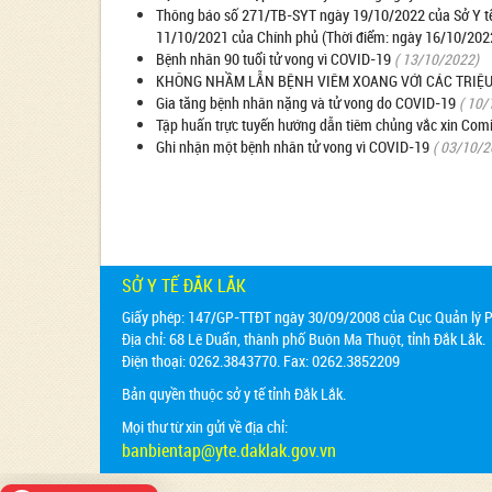
Thông báo số 271/TB-SYT ngày 19/10/2022 của Sở Y tế 
11/10/2021 của Chính phủ (Thời điểm: ngày 16/10/202
Bệnh nhân 90 tuổi tử vong vì COVID-19
( 13/10/2022)
KHÔNG NHẦM LẪN BỆNH VIÊM XOANG VỚI CÁC TRIỆU
Gia tăng bệnh nhân nặng và tử vong do COVID-19
( 10/
Tập huấn trực tuyến hướng dẫn tiêm chủng vắc xin Comi
Ghi nhận một bệnh nhân tử vong vì COVID-19
( 03/10/2
SỞ Y TẾ ĐẮK LẮK
Giấy phép: 147/GP-TTĐT ngày 30/09/2008 của Cục Quản lý Ph
Địa chỉ:
68 Lê Duẩn, thành phố Buôn Ma Thuột, tỉnh Đắk Lắk.
Điện thoại: 0262.3843770. Fax: 0262.3852209
Bản quyền thuộc sở y tế tỉnh Đắk Lắk.
Mọi thư từ xin gửi về địa chỉ:
banbientap@yte.daklak.gov.vn