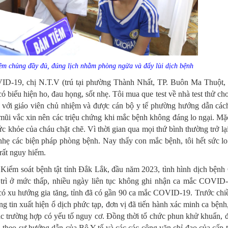
êm chủng đầy đủ, đúng lịch nhằm phòng ngừa và đẩy lùi dịch bệnh
OVID-19, chị N.T.V (trú tại phường Thành Nhất, TP. Buôn Ma Thuột,
ó biểu hiện ho, đau họng, sốt nhẹ. Tôi mua que test về nhà test thử cho
 với giáo viên chủ nhiệm và được cán bộ y tế phường hướng dẫn cách
2 mũi vắc xin nên các triệu chứng khi mắc bệnh không đáng lo ngại. Mặ
c khỏe của cháu chặt chẽ. Vì thời gian qua mọi thứ bình thường trở lạ
nhẹ các biện pháp phòng bệnh. Nay thấy con mắc bệnh, tôi hết sức lo
 rất nguy hiểm.
Kiểm soát bệnh tật tỉnh Đắk Lắk, đầu năm 2023, tình hình dịch bệ
y trì ở mức thấp, nhiều ngày liên tục không ghi nhận ca mắc COVID
có xu hướng gia tăng, tỉnh đã có gần 90 ca mắc COVID-19. Trước chiê
hông tin xuất hiện ổ dịch phức tạp, đơn vị đã tiến hành xác minh ca bện
c trường hợp có yếu tố nguy cơ. Đồng thời tổ chức phun khử khuẩn, đ
 theo sự hướng dẫn của Bộ Y tế và các các công văn chỉ đạo của cấp t