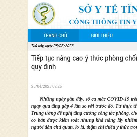
(CURRENT)
TRANG CHỦ
GIỚI THIỆU
Thứ bảy, ngày 08/08/2026
Tiếp tục nâng cao ý thức phòng chố
quy định
25/04/2023 02:26
Những ngày gần đây, số ca mắc COVID-19 trên
ngày qua tăng gấp 4 lần so với trước đó. Từ thực t
Trung ương đề nghị tăng cường công tác phòng, ch
cơ bản được kiểm soát nhưng khả năng lây nhiễm, 
người dân chủ quan, lơ là, thậm chí thiếu ý thức tr