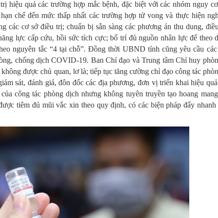
u trị hiệu quả các trường hợp mắc bệnh, đặc biệt với các nhóm nguy c
, hạn chế đến mức thấp nhất các trường hợp tử vong và thực hiện ng
 các cơ sở điều trị; chuẩn bị sẵn sàng các phương án thu dung, điều
năng lực cấp cứu, hồi sức tích cực; bố trí đủ nguồn nhân lực để theo 
 theo nguyên tắc “4 tại chỗ”. Đồng thời UBND tỉnh cũng yêu cầu các
c phòng, chống dịch COVID-19. Ban Chỉ đạo và Trung tâm Chỉ huy phò
 không được chủ quan, lơ là; tiếp tục tăng cường chỉ đạo công tác phò
 giám sát, đánh giá, đôn đốc các địa phương, đơn vị triển khai hiệu quả
của công tác phòng dịch nhưng không tuyên truyền tạo hoang mang 
được tiêm đủ mũi vắc xin theo quy định, có các biện pháp đẩy nhanh 