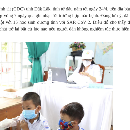
h tật (CDC) tỉnh Đắk Lắk, tính từ đầu năm tới ngày 24/4, trên địa bàn
g vòng 7 ngày qua ghi nhận 55 trường hợp mắc bệnh. Đáng lưu ý, đã 
uột với 15 học sinh dương tính với SAR-CoV-2. Điều đó cho thấy d
át trở lại bất cứ lúc nào nếu người dân không nghiêm túc thực hiện