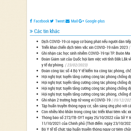
Facebook
Tweet
Mail
Google-plus
Các tin khác
Dịch COVID-19 có nguy cơ bùng phát nếu người dân tiếp 
Triển khai chiến dịch tiêm vắc xin COVID-19 năm 2023
(
Ghi nhận các học sinh nhiễm COVID-19 tại TP. Buôn Ma
Đoàn Giám sát của Quốc hội làm việc với tỉnh Đắk Lắk v
y tế dự phòng.
( 23/02/2023)
Đoàn công tác số 4 Bộ Y tế kiểm tra công tác phòng, ch
Hội nghị trực tuyến tăng cường công tác phòng chống 
Hội nghị trực tuyến tăng cường công tác phòng chống 
Hội nghị trực tuyến tăng cường công tác phòng chống 
Hội nghị trực tuyến tăng cường công tác phòng, chống 
Ghi nhận 2 trường hợp tử vong vì COVID-19
( 09/12/202
Tập huấn truyền thông nguy cơ, sẵn sàng ứng phó với cá
Còn nhiều khó khăn trong công tác triển khai tiêm vắc 
Thông báo số 272/TB-SYT ngày 25/10/2022 của Sở Y tế 
11/10/2021 của Chính phủ (Thời điểm: ngày 23/10/202
Bộ Y tế tổ chức tập huấn truyền thông nguy cơ tiêm chủ