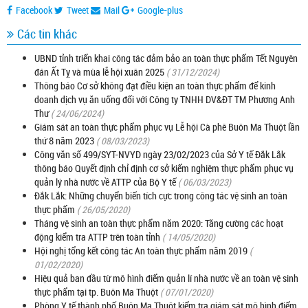
Facebook
Tweet
Mail
Google-plus
Các tin khác
UBND tỉnh triển khai công tác đảm bảo an toàn thực phẩm Tết Nguyên
đán Ất Tỵ và mùa lễ hội xuân 2025
( 31/12/2024)
Thông báo Cơ sở không đạt điều kiện an toàn thực phẩm để kinh
doanh dịch vụ ăn uống đối với Công ty TNHH DV&ĐT TM Phương Anh
Thư
( 24/06/2024)
Giám sát an toàn thực phẩm phục vụ Lễ hội Cà phê Buôn Ma Thuột lần
thứ 8 năm 2023
( 08/03/2023)
Công văn số 499/SYT-NVYD ngày 23/02/2023 của Sở Y tế Đắk Lắk
thông báo Quyết định chỉ định cơ sở kiểm nghiệm thực phẩm phục vụ
quản lý nhà nước về ATTP của Bộ Y tế
( 06/03/2023)
Đắk Lắk: Những chuyển biến tích cực trong công tác vệ sinh an toàn
thực phẩm
( 26/05/2020)
Tháng vệ sinh an toàn thực phẩm năm 2020: Tăng cường các hoạt
động kiểm tra ATTP trên toàn tỉnh
( 14/05/2020)
Hội nghị tổng kết công tác An toàn thực phẩm năm 2019
(
01/02/2020)
Hiệu quả ban đầu từ mô hình điểm quản lí nhà nước về an toàn vệ sinh
thực phẩm tại tp. Buôn Ma Thuột
( 07/01/2020)
Phòng Y tế thành phố Buôn Ma Thuột kiểm tra giám sát mô hình điểm