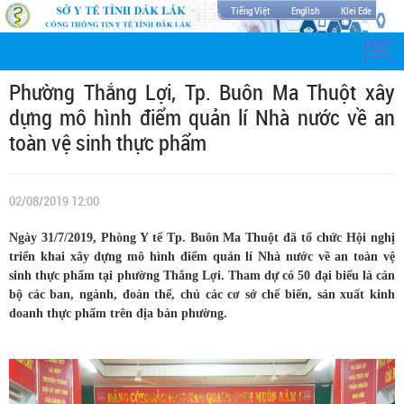
Tiếng Việt
English
Klei Ede
Togg
navi
Phường Thắng Lợi, Tp. Buôn Ma Thuột xây
dựng mô hình điểm quản lí Nhà nước về an
toàn vệ sinh thực phẩm
02/08/2019 12:00
Ngày 31/7/2019, Phòng Y tế Tp. Buôn Ma Thuột đã tổ chức Hội nghị
triển khai xây dựng mô hình điểm quản lí Nhà nước về an toàn vệ
sinh thực phẩm tại phường Thắng Lợi. Tham dự có 50 đại biểu là cán
bộ các ban, ngành, đoàn thể, chủ các cơ sở chế biến, sản xuất kinh
doanh thực phẩm trên địa bàn phường.