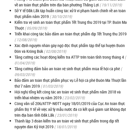
về an toàn thực phẩm trên địa bàn phường Thắng Lợi
( 19/11/2019)
Sở Y tế Đắk Lắk tập huấn công tác xử lí vi phạm hành chính về an toàn
thực phẩm năm 2019
( 30/10/2019)
Kiểm tra vệ sinh an toàn thực phẩm Tết Trung thu 2019 tại TP. Buôn Ma
Thuột
( 05/09/2019)
Triển khai công tác bảo đảm an toàn thực phẩm dịp Tết Trung thu 2019
( 12/08/2019)
Xác định nguyên nhân gây ngộ độc thực phẩm tập thể tại huyện Buôn
Đôn và Krông Búk
( 02/08/2019)
Tăng cường các hoạt động kiểm tra ATTP trên toàn tỉnh trong tháng 4
(
01/04/2019)
Tăng cường đảm bảo an toàn vệ sinh thực phẩm mùa lễ hội cà phê
(
09/03/2019)
Bảo đảm an toàn thực phẩm phục vụ Lễ hội cà phê Buôn Ma Thuột lần
thứ 7 năm 2019
( 01/03/2019)
Hội nghị tổng kết công tác an toàn vệ sinh thực phẩm năm 2018 và
triển khai nhiệm vụ năm 2019
( 23/02/2019)
Công văn số 206/ATTP-NĐTT ngày 18/01/2019 của Cục An toàn thực
phẩm Bộ Y tế về việc xử lý mẫu nước đá có kết quả giám sát không đạt
trên địa bàn tỉnh Đắk Lắk
( 23/01/2019)
Thành lập 3 đoàn kiểm tra an toàn vệ sinh thực phẩm trong dịp tết
nguyên đán Kỷ Hợi 2019
( 18/01/2019)