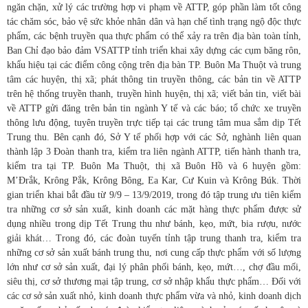
ngăn chặn, xử lý các trường hợp vi phạm về ATTP, góp phần làm tốt công
tác chăm sóc, bảo vệ sức khỏe nhân dân và hạn chế tình trạng ngộ độc thực
phẩm, các bệnh truyền qua thực phẩm có thể xảy ra trên địa bàn toàn tỉnh,
Ban Chỉ đạo bảo đảm VSATTP tỉnh triển khai xây dựng các cụm băng rôn,
khẩu hiệu tại các điểm công cộng trên địa bàn TP. Buôn Ma Thuột và trung
tâm các huyện, thị xã; phát thông tin truyền thông, các bản tin về ATTP
trên hệ thống truyền thanh, truyền hình huyện, thị xã; viết bản tin, viết bài
về ATTP gửi đăng trên bản tin ngành Y tế và các báo; tổ chức xe truyền
thông lưu động, tuyên truyền trực tiếp tại các trung tâm mua sắm dịp Tết
Trung thu. Bên cạnh đó, Sở Y tế phối hợp với các Sở, nghành liên quan
thành lập 3 Đoàn thanh tra, kiểm tra liên ngành ATTP, tiến hành thanh tra,
kiểm tra tại TP. Buôn Ma Thuột, thị xã Buôn Hồ và 6 huyện gồm:
M’Đrắk, Krông Pắk, Krông Bông, Ea Kar, Cư Kuin và Krông Búk. Thời
gian triển khai bắt đầu từ 9/9 – 13/9/2019, trong đó tập trung ưu tiên kiểm
tra những cơ sở sản xuất, kinh doanh các mặt hàng thực phẩm được sử
dụng nhiều trong dịp Tết Trung thu như bánh, kẹo, mứt, bia rượu, nước
giải khát… Trong đó, các đoàn tuyến tỉnh tập trung thanh tra, kiểm tra
những cơ sở sản xuất bánh trung thu, nơi cung cấp thực phẩm với số lượng
lớn như cơ sở sản xuất, đại lý phân phối bánh, kẹo, mứt…, chợ đầu mối,
siêu thị, cơ sở thương mại tập trung, cơ sở nhập khẩu thực phẩm… Đối với
các cơ sở sản xuất nhỏ, kinh doanh thực phẩm vừa và nhỏ, kinh doanh dịch