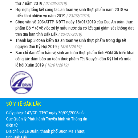
thứ 7 năm 2019
( 01/03/2019)
Hội nghị tổng kết công tác an toàn vệ sinh thực phẩm năm 2018 và
triển khai nhiệm vụ năm 2019
( 23/02/2019)
Công văn số 206/ATTP-NĐTT ngày 18/01/2019 của Cục An toàn thực
phẩm Bộ Y tế về việc xử lý mẫu nước đá có kết quả giám sát không đạt
trên địa bàn tỉnh Đắk Lắk
( 23/01/2019)
Thành lập 3 đoàn kiểm tra an toàn vệ sinh thực phẩm trong dịp tết
nguyên đán Kỷ Hợi 2019
( 18/01/2019)
Ban chỉ đạo đảm bảo vệ sinh an toàn thực phẩm tỉnh ĐắkLắk triển khai
công tác đảm bảo an toàn thực phẩm Tết Nguyên đán Kỷ Hợi và mùa
lễ hội Xuân 2019
( 18/01/2019)
SỞ Y TẾ ĐẮK LẮK
Giấy phép: 147/GP-TTĐT ngày 30/09/2008 của
Cục Quản lý Phát hành Truyền hình và Thông tin
điện tử
Địa chỉ:
68 Lê Duẩn, thành phố Buôn Ma Thuột,
tỉnh Đắk Lắk.