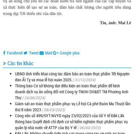
vụ ăn uống chủ yếu do các đoàn kiểm tra liên ngành của các cấp huyện và
xã thực hiện để tạo sự an toàn, đảm bảo chất lượng cho người tiêu dùng
trong dịp Tết thiếu nhi của dân tộc.
Tin, ảnh: Mai Lê
Facebook
Tweet
Mail
Google-plus
Các tin khác
UBND tỉnh triển khai công tác đảm bảo an toàn thực phẩm Tết Nguyên
đán Ất Tỵ và mùa lễ hội xuân 2025
( 31/12/2024)
Thông báo Cơ sở không đạt điều kiện an toàn thực phẩm để kinh
doanh dịch vụ ăn uống đối với Công ty TNHH DV&ĐT TM Phương Anh
Thư
( 24/06/2024)
Giám sát an toàn thực phẩm phục vụ Lễ hội Cà phê Buôn Ma Thuột lần
thứ 8 năm 2023
( 08/03/2023)
Công văn số 499/SYT-NVYD ngày 23/02/2023 của Sở Y tế Đắk Lắk
thông báo Quyết định chỉ định cơ sở kiểm nghiệm thực phẩm phục vụ
quản lý nhà nước về ATTP của Bộ Y tế
( 06/03/2023)
Đắk Lắk: Những chuyển biến tích cực trong công tác vệ sinh an toàn