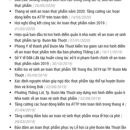
thực phẩm
( 26/05/2020)
Tháng vệ sinh an toàn thực phẩm năm 2020: Tăng cường các hoạt
động kiểm tra ATTP trên toàn tỉnh
( 14/05/2020)
Hội nghị tổng kết công tác An toàn thực phẩm năm 2019
(
01/02/2020)
Hiệu quả ban đầu từ mô hình điểm quản lí nhà nước về an toàn vệ sinh
thực phẩm tại tp. Buôn Ma Thuột
( 07/01/2020)
Phòng Y tế thành phố Buôn Ma Thuột kiểm tra giám sát mô hình điểm
về an toàn thực phẩm trên địa bàn phường Thắng Lợi
( 19/11/2019)
Sở Y tế Đắk Lắk tập huấn công tác xử lí vi phạm hành chính về an toàn
thực phẩm năm 2019
( 30/10/2019)
Kiểm tra vệ sinh an toàn thực phẩm Tết Trung thu 2019 tại TP. Buôn Ma
Thuột
( 05/09/2019)
Xác định nguyên nhân gây ngộ độc thực phẩm tập thể tại huyện Buôn
Đôn và Krông Búk
( 02/08/2019)
Phường Thắng Lợi, Tp. Buôn Ma Thuột xây dựng mô hình điểm quản lí
Nhà nước về an toàn vệ sinh thực phẩm
( 02/08/2019)
Tăng cường các hoạt động kiểm tra ATTP trên toàn tỉnh trong tháng 4
(
01/04/2019)
Tăng cường đảm bảo an toàn vệ sinh thực phẩm mùa lễ hội cà phê
(
09/03/2019)
Bảo đảm an toàn thực phẩm phục vụ Lễ hội cà phê Buôn Ma Thuột lần