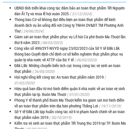
UBND tỉnh triển khai công tác đảm bảo an toàn thực phẩm Tết Nguyên
đán Ất Tỵ và mùa lễ hội xuân 2025
( 31/12/2024)
Thông báo Cơ sở không đạt điều kiện an toàn thực phẩm để kinh
doanh dịch vụ ăn uống đối với Công ty TNHH DV&ĐT TM Phương Anh
Thư
( 24/06/2024)
Giám sát an toàn thực phẩm phục vụ Lễ hội Cà phê Buôn Ma Thuột lần
thứ 8 năm 2023
( 08/03/2023)
Công văn số 499/SYT-NVYD ngày 23/02/2023 của Sở Y tế Đắk Lắk
thông báo Quyết định chỉ định cơ sở kiểm nghiệm thực phẩm phục vụ
quản lý nhà nước về ATTP của Bộ Y tế
( 06/03/2023)
Đắk Lắk: Những chuyển biến tích cực trong công tác vệ sinh an toàn
thực phẩm
( 26/05/2020)
Hội nghị tổng kết công tác An toàn thực phẩm năm 2019
(
01/02/2020)
Hiệu quả ban đầu từ mô hình điểm quản lí nhà nước về an toàn vệ sinh
thực phẩm tại tp. Buôn Ma Thuột
( 07/01/2020)
Phòng Y tế thành phố Buôn Ma Thuột kiểm tra giám sát mô hình điểm
về an toàn thực phẩm trên địa bàn phường Thắng Lợi
( 19/11/2019)
Sở Y tế Đắk Lắk tập huấn công tác xử lí vi phạm hành chính về an toàn
thực phẩm năm 2019
( 30/10/2019)
Kiểm tra vệ sinh an toàn thực phẩm Tết Trung thu 2019 tại TP. Buôn Ma
Thuột
( 05/09/2019)