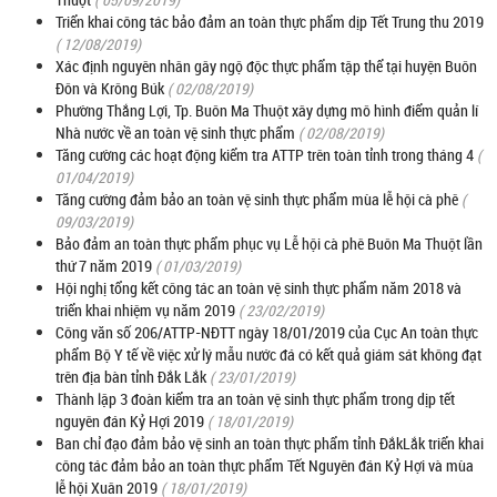
Triển khai công tác bảo đảm an toàn thực phẩm dịp Tết Trung thu 2019
( 12/08/2019)
Xác định nguyên nhân gây ngộ độc thực phẩm tập thể tại huyện Buôn
Đôn và Krông Búk
( 02/08/2019)
Phường Thắng Lợi, Tp. Buôn Ma Thuột xây dựng mô hình điểm quản lí
Nhà nước về an toàn vệ sinh thực phẩm
( 02/08/2019)
Tăng cường các hoạt động kiểm tra ATTP trên toàn tỉnh trong tháng 4
(
01/04/2019)
Tăng cường đảm bảo an toàn vệ sinh thực phẩm mùa lễ hội cà phê
(
09/03/2019)
Bảo đảm an toàn thực phẩm phục vụ Lễ hội cà phê Buôn Ma Thuột lần
thứ 7 năm 2019
( 01/03/2019)
Hội nghị tổng kết công tác an toàn vệ sinh thực phẩm năm 2018 và
triển khai nhiệm vụ năm 2019
( 23/02/2019)
Công văn số 206/ATTP-NĐTT ngày 18/01/2019 của Cục An toàn thực
phẩm Bộ Y tế về việc xử lý mẫu nước đá có kết quả giám sát không đạt
trên địa bàn tỉnh Đắk Lắk
( 23/01/2019)
Thành lập 3 đoàn kiểm tra an toàn vệ sinh thực phẩm trong dịp tết
nguyên đán Kỷ Hợi 2019
( 18/01/2019)
Ban chỉ đạo đảm bảo vệ sinh an toàn thực phẩm tỉnh ĐắkLắk triển khai
công tác đảm bảo an toàn thực phẩm Tết Nguyên đán Kỷ Hợi và mùa
lễ hội Xuân 2019
( 18/01/2019)