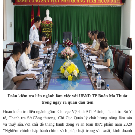
Đoàn kiểm tra liên ngành làm việc với UBND TP Buôn Ma Thuột
trong ngày ra quân đầu tiên
Đoàn kiểm tra liên ngành gồm: Chi cục Vệ sinh ATTP tỉnh, Thanh tra Sở Y
tế, Thanh tra Sở Công thương, Chi Cục Quản lý chất lượng nông lâm sản
và thuỷ sản.Với chủ đề tháng hành động vì an toàn thực phẩm năm 2020
“Nghiêm chỉnh chấp hành chính sách pháp luật trong sản xuất, kinh doanh