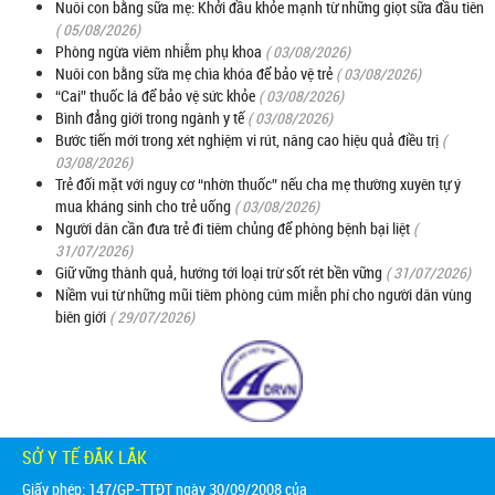
Nuôi con bằng sữa mẹ: Khởi đầu khỏe mạnh từ những giọt sữa đầu tiên
( 05/08/2026)
Phòng ngừa viêm nhiễm phụ khoa
( 03/08/2026)
Nuôi con bằng sữa mẹ chìa khóa để bảo vệ trẻ
( 03/08/2026)
“Cai” thuốc lá để bảo vệ sức khỏe
( 03/08/2026)
Bình đẳng giới trong ngành y tế
( 03/08/2026)
Bước tiến mới trong xét nghiệm vi rút, nâng cao hiệu quả điều trị
(
03/08/2026)
Trẻ đối mặt với nguy cơ “nhờn thuốc” nếu cha mẹ thường xuyên tự ý
mua kháng sinh cho trẻ uống
( 03/08/2026)
Người dân cần đưa trẻ đi tiêm chủng để phòng bệnh bại liệt
(
31/07/2026)
Giữ vững thành quả, hướng tới loại trừ sốt rét bền vững
( 31/07/2026)
Niềm vui từ những mũi tiêm phòng cúm miễn phí cho người dân vùng
biên giới
( 29/07/2026)
SỞ Y TẾ ĐẮK LẮK
Giấy phép: 147/GP-TTĐT ngày 30/09/2008 của