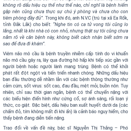
không rõ dấu hiệu cụ thể như thế nào, chỉ nghĩ là bệnh hiếm
gặp nên cũng chưa thực sự chú ý phòng và chưa cho con
tiêm phòng đầy đủ”
. Trong khi đó, anh N.V.C (trú tại xã Ea Rốk,
tỉnh Đắk Lắk) cho biết:
“Nghe tin có ca tử vong tôi cũng lo
lắng, nhất là khi nhà có con nhỏ, nhưng thật sự tôi cũng chưa
nắm rõ về căn bệnh này, không biết cách nhận biết sớm ra
sao để đưa đi khám”
.
Viêm não mô cầu là bệnh truyền nhiễm cấp tính do vi khuẩn
não mô cầu gây ra, lây qua đường hô hấp khi tiếp xúc gần với
người bệnh hoặc người lành mang trùng. Bệnh có thể khởi
phát rất đột ngột và tiến triển nhanh chóng. Những dấu hiệu
ban đầu thường dễ nhầm lẫn với các bệnh thông thường như
cảm cúm, sốt virus: sốt cao, đau đầu, mệt mỏi, buồn nôn. Tuy
nhiên, chỉ sau thời gian ngắn, bệnh có thể chuyển nặng với
các biểu hiện điển hình như cứng cổ, sợ ánh sáng, rối loạn ý
thức, co giật. Đặc biệt, dấu hiệu ban xuất huyết dưới da (các
chấm đỏ, tím không mất đi khi ấn) là cảnh báo nguy hiểm, cho
thấy bệnh đang diễn tiến nặng.
Trao đổi về vấn đề này, bác sĩ Nguyễn Thị Thắng – Phó