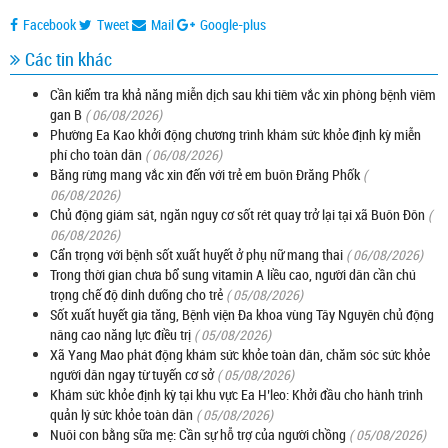
Facebook
Tweet
Mail
Google-plus
Các tin khác
Cần kiểm tra khả năng miễn dịch sau khi tiêm vắc xin phòng bệnh viêm
gan B
( 06/08/2026)
Phường Ea Kao khởi động chương trình khám sức khỏe định kỳ miễn
phí cho toàn dân
( 06/08/2026)
Băng rừng mang vắc xin đến với trẻ em buôn Đrăng Phốk
(
06/08/2026)
Chủ động giám sát, ngăn nguy cơ sốt rét quay trở lại tại xã Buôn Đôn
(
06/08/2026)
Cẩn trọng với bệnh sốt xuất huyết ở phụ nữ mang thai
( 06/08/2026)
Trong thời gian chưa bổ sung vitamin A liều cao, người dân cần chú
trọng chế độ dinh dưỡng cho trẻ
( 05/08/2026)
Sốt xuất huyết gia tăng, Bệnh viện Đa khoa vùng Tây Nguyên chủ động
nâng cao năng lực điều trị
( 05/08/2026)
Xã Yang Mao phát động khám sức khỏe toàn dân, chăm sóc sức khỏe
người dân ngay từ tuyến cơ sở
( 05/08/2026)
Khám sức khỏe định kỳ tại khu vực Ea H’leo: Khởi đầu cho hành trình
quản lý sức khỏe toàn dân
( 05/08/2026)
Nuôi con bằng sữa mẹ: Cần sự hỗ trợ của người chồng
( 05/08/2026)