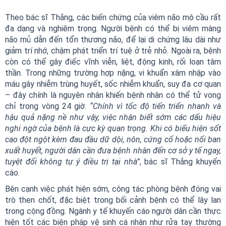
Theo bác sĩ Thắng, các biến chứng của viêm não mô cầu rất
đa dạng và nghiêm trọng. Người bệnh có thể bị viêm màng
não mủ dẫn đến tổn thương não, để lại di chứng lâu dài như
giảm trí nhớ, chậm phát triển trí tuệ ở trẻ nhỏ. Ngoài ra, bệnh
còn có thể gây điếc vĩnh viễn, liệt, động kinh, rối loạn tâm
thần. Trong những trường hợp nặng, vi khuẩn xâm nhập vào
máu gây nhiễm trùng huyết, sốc nhiễm khuẩn, suy đa cơ quan
– đây chính là nguyên nhân khiến bệnh nhân có thể tử vong
chỉ trong vòng 24 giờ.
“Chính vì tốc độ tiến triển nhanh và
hậu quả nặng nề như vậy, việc nhận biết sớm các dấu hiệu
nghi ngờ của bệnh là cực kỳ quan trọng. Khi có biểu hiện sốt
cao đột ngột kèm đau đầu dữ dội, nôn, cứng cổ hoặc nổi ban
xuất huyết, người dân cần đưa bệnh nhân đến cơ sở y tế ngay,
tuyệt đối không tự ý điều trị tại nhà”
, bác sĩ Thắng khuyến
cáo.
Bên cạnh việc phát hiện sớm, công tác phòng bệnh đóng vai
trò then chốt, đặc biệt trong bối cảnh bệnh có thể lây lan
trong cộng đồng. Ngành y tế khuyến cáo người dân cần thực
hiện tốt các biện pháp vệ sinh cá nhân như rửa tay thường