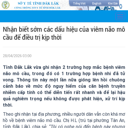
Tiếng Việt
English
Klei Ede
Togg
navi
Nhận biết sớm các dấu hiệu của viêm não mô
cầu để điều trị kịp thời
28/04/2026 03:00
Tỉnh Đắk Lắk vừa ghi nhận 2 trường hợp mắc bệnh viêm
não mô cầu, trong đó có 1 trường hợp bệnh nhi đã tử
vong. Thông tin này một lần nữa gióng lên hồi chuông
cảnh báo về mức độ nguy hiểm của căn bệnh truyền
nhiễm cấp tính có thể diễn tiến rất nhanh và để lại hậu
quả nghiêm trọng nếu không được phát hiện, xử trí kịp
thời.
Theo ghi nhận tại địa phương, nhiều người dân vẫn còn khá mơ
hồ về bệnh viêm não mô cầu. Chị H.L (trú tại phường Tân An,
tỉnh Đắk Lắk), chia sẻ:
“Tôi có nghe nói đến bệnh này nhưng